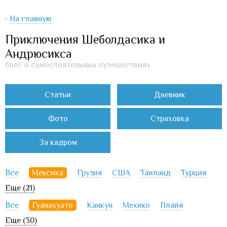
‹
На главную
Приключения Шеболдасика и
Андрюсикса
блог о самостоятельных путешествиях
Статьи
Дневник
Фото
Страховка
За кадром
Все
Мексика
Грузия
США
Таиланд
Турция
Еще (21)
Все
Гуанахуато
Канкун
Мехико
Плайя
Еще (30)