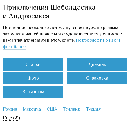
Приключения Шеболдасика
и Андрюсикса
Последние несколько лет мы путешествуем по разным
закоулкам нашей планеты и с удовольствием делимся с
вами впечатлениями в этом блоге.
Подробности о нас и
фотоблоге
.
Статьи
Дневник
Фото
Страховка
За кадром
Грузия
Мексика
США
Таиланд
Турция
Еще (21)