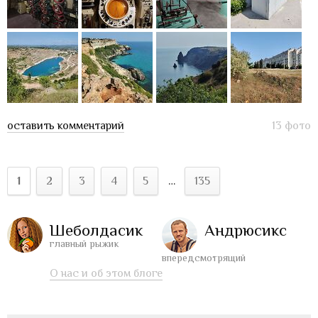
оставить комментарий
13 фото
1
2
3
4
5
…
135
Шеболдасик
Андрюсикс
главный рыжик
впередсмотрящий
О нас и об этом блоге