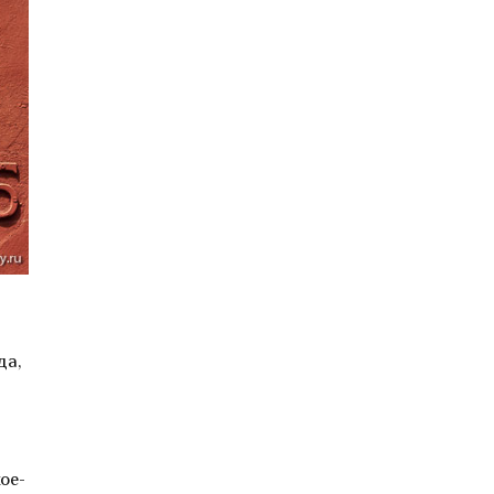
да,
ое-