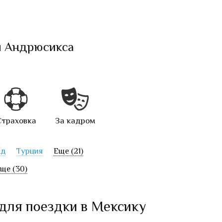
и Андрюсикса
Страховка
За кадром
нд
Турция
Еще (21)
ще (30)
 для поездки в Мексику