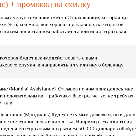
нс) + промокод на скидку
вых услуг компании «Зетта Страхование», которая до
». Это, конечно, все хорошо, но главное, на что стоит
 с каким ассистансом работает та или иная страховая.
, которая будет взаимодействовать с вами
хового случая, и направлять в ту или иную больницу.
анс
(Mondial Assistance). Отзывов по ним попадалось мне
ли положительными – работают быстро, четко, не требуют
итали.
ipinsurance (Мондиаль) будет не самым дешевым, но и дале
чное сочетание цены и качества. Например, стандартная
е недели со страховым покрытием 50 000 долларов обойд
ситесь, не такая уж большая цена за спокойствие.