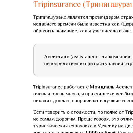
Tripinsurance (Трипиншура
Трипиншуранс является провайдером страхо
недавнего времени была известна как «Цюрих
обратить внимание, как я уже писала выше,
Ассистанс
(assistance) – та компания
непосредственно при наступлении стра
Tripinsurance работает с
Мондиаль Ассист
очень и очень много, и практически все бы
никаких доплат, направляют в лучшие госп
Если говорить о стоимости, то полис от Tr
не самым дорогим. Проще говоря, это отли
туристическая страховка в Мексику на дв
для одного человека в
1 999 рублей
. Согла