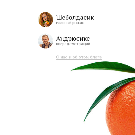
Шеболдасик
главный рыжик
Андрюсикс
впередсмотрящий
О нас и об этом блоге