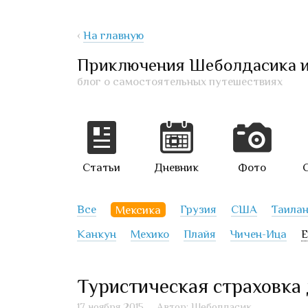
‹
На главную
Приключения Шеболдасика 
блог о самостоятельных путешествиях
Статьи
Дневник
Фото
Все
Мексика
Грузия
США
Таила
Канкун
Мехико
Плайя
Чичен-Ица
Е
Туристическая страховка
17 ноября 2015
Автор: Шеболдасик