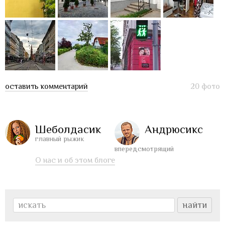
оставить комментарий
20 фото
Шеболдасик
Андрюсикс
главный рыжик
впередсмотрящий
О нас и об этом блоге