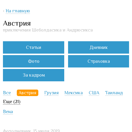
‹
На главную
Австрия
приключения Шеболдасика и Андрюсикса
Статьи
Дневник
Фото
Страховка
За кадром
Все
Австрия
Грузия
Мексика
США
Таиланд
Еще (21)
Вена
фотодневник,
15 июля 2019