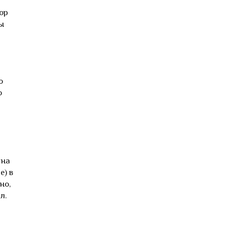
ор
ы
о
о
 на
е) в
но,
л.