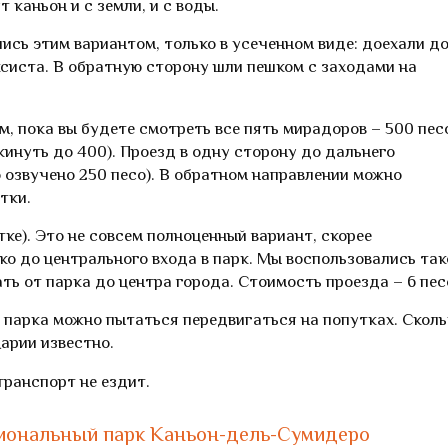
 каньон и с земли, и с воды.
лись этим вариантом, только в усеченном виде: доехали д
систа. В обратную сторону шли пешком с заходами на
, пока вы будете смотреть все пять мирадоров – 500 пес
кинуть до 400). Проезд в одну сторону до дальнего
о озвучено 250 песо). В обратном направлении можно
тки.
тке). Это не совсем полноценный вариант, скорее
ко до центрального входа в парк. Мы воспользовались так
ть от парка до центра города. Стоимость проезда – 6 пес
и парка можно пытаться передвигаться на попутках. Сколь
Марии известно.
ранспорт не ездит.
циональный парк Каньон-дель-Сумидеро