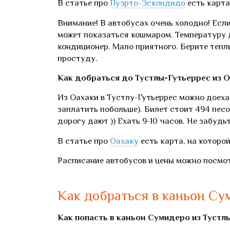
В статье про
Пуэрто-Эскондидо
есть карта
Внимание! В автобусах очень холодно! Если
может показаться кошмаром. Температуру д
кондиционер. Мало приятного. Берите теплы
простуду.
Как добраться до Тустлы-Гутьеррес из О
Из Оахаки в Тустлу-Гутьеррес можно доеха
заплатить побольше). Билет стоит 494 песо,
дорогу дают )) Ехать 9-10 часов. Не забудь
В статье про
Оахаку
есть карта, на которо
Расписание автобусов и цены можно посмо
Как добраться в каньон Су
Как попасть в каньон Сумидеро из Тустл