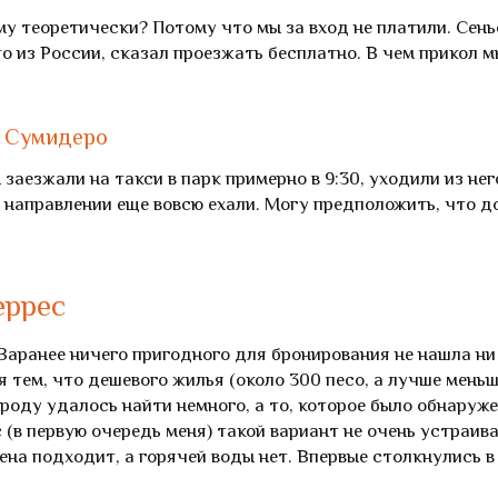
му теоретически? Потому что мы за вход не платили. Сень
то из России, сказал проезжать бесплатно. В чем прикол м
а Сумидеро
заезжали на такси в парк примерно в 9:30, уходили из нег
 направлении еще вовсю ехали. Могу предположить, что д
еррес
 Заранее ничего пригодного для бронирования не нашла ни
я тем, что дешевого жилья (около 300 песо, а лучше меньш
роду удалось найти немного, а то, которое было обнаруже
 (в первую очередь меня) такой вариант не очень устраива
цена подходит, а горячей воды нет. Впервые столкнулись в