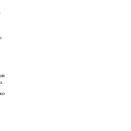
о
о
ой
о.
ко