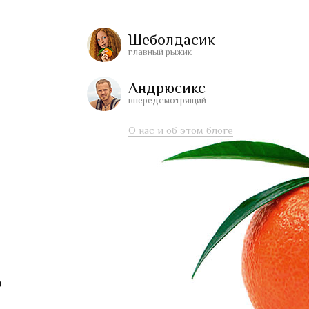
Шеболдасик
главный рыжик
Андрюсикс
впередсмотрящий
О нас и об этом блоге
?