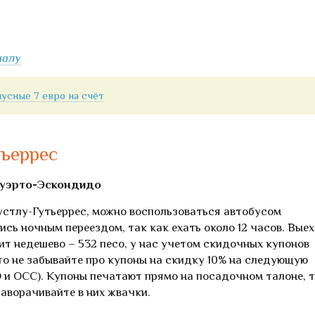
чалу
усные 7 евро на счёт
тьеррес
Пуэрто-Эскондидо
устлу-Гутьеррес, можно воспользоваться автобусом
сь ночным переездом, так как ехать около 12 часов. Вые
тоит недешево – 532 песо, у нас учетом скидочных купонов
что не забывайте про купоны на скидку 10% на следующую
 и OCC). Купоны печатают прямо на посадочном талоне, 
заворачивайте в них жвачки.