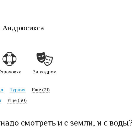
и Андрюсикса
Страховка
За кадром
нд
Турция
Еще (21)
я
Еще (30)
адо смотреть и с земли, и с воды