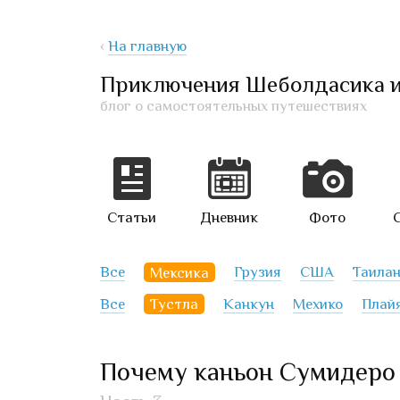
‹
На главную
Приключения Шеболдасика 
блог о самостоятельных путешествиях
Статьи
Дневник
Фото
Все
Мексика
Грузия
США
Таила
Все
Тустла
Канкун
Мехико
Плай
Почему каньон Сумидеро н