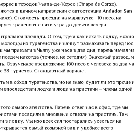
ррес в городок Чьяпа-де-Корсо (Chiapa de Corzo).
ляются в данном направлении с автостанции
Andador San
иже). Стоимость проезда: на маршрутке - 10 песо, на
ирует транспорт с пяти утра до десяти вечера.
нтральной площади. О том, где и как искать лодку, можно
е молодцы из турагенства и начнут размахивать перед но
к мы приехали в Чьяпу уже часа в два дня, парень начал н
е поедем никогда (точнее, не сегодня). Знакомый развод, н
ть. Озвученное предложение: 160 песо с человека за два ч
ще 38 туристов. Стандартный вариант.
ь и в обход турагенства, но не знаю, будет ли это проще 
ми впоследствии лодки и люди на пристани – члены одной
ого самого агентства. Парень отвел нас в офис, где мы
ристами посадили в минивен и отвезли на пристань. Там
 в лодку. Мы изо всех сил постарались усесться на
 открывается самый козырной вид и удобнее всего