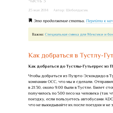
Часть 3
23 мая 2014
Автор: Шеболдасик
Это продолжение статьи.
Перейти к на
Важно:
Специальная симка для Мексики и бон
Как добраться в Тустлу-Гу
Как добраться до Тустлы-Гутьеррес из 
Чтобы добраться из Пуэрто-Эскондидо в Т
компании ОСС, что мы и сделали. Отправили
в 21:30, около 9:00 были в Тустле. Билет с
получилось по 500 песо на человека (так 
поездку, если пользуетесь автобусами ADO
что не выкидывайте их после поездки и не 