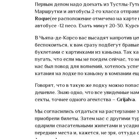
Первым делом надо доехать из Тустлы-Гутье
Маршрутки и автобусы 2-го класса отправ
Roque
(ее расположение отмечено на карте н
автобусе -12 песо. Ехать минут 20-30. Курс
В Чьяпа-де-Корсо вас высадят напротив це
беспокоиться, к вам сразу подбегут бравы
буклетами с картинками из каньона. Так ка
пугать, что если мы не поедем сейчас, то н
нас был повод для волнений, хотелось успе
катания на лодке по каньону в компании е
Говорят, что в такую же лодку можно попаст
дешевле. Знаю одно, что все увиденные на
секты, точнее одного агентства –
Grijalva
.
Мы согласились отдаться на растерзание эт
приобрели билеты. Затем нас с другими ту
одарили спасательными жилетами и усадили
передние места и, кажется, не зря, оттуда