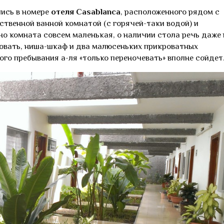
ись в номере
отеля Casablanca
, расположенного рядом с
ственной ванной комнатой (с горячей-таки водой) и
 но комната совсем маленькая, о наличии стола речь даже 
ровать, ниша-шкаф и два малюсеньких прикроватных
го пребывания а-ля «только переночевать» вполне сойдет