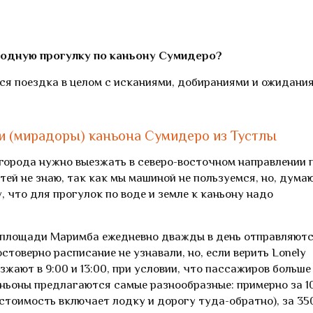
водную прогулку по каньону Сумидеро?
вся поездка в целом с исканиями, добираниями и ожидани
и (мирадоры) каньона Сумидеро из Тустлы
 города нужно выезжать в северо-восточном направлении 
тей не знаю, так как мы машиной не пользуемся, но, думаю
, что для прогулок по воде и земле к каньону надо
 с площади Маримба ежедневно дважды в день отправляют
товерно расписание не узнавали, но, если верить Lonely
езжают в 9:00 и 13:00, при условии, что пассажиров больше
ньоны предлагаются самые разнообразные: примерно за 1
 (стоимость включает лодку и дорогу туда-обратно), за 35