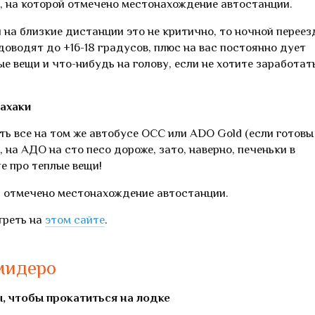
, на которой отмечено местонахождение автостанции.
 на близкие дистанции это не критично, то ночной переез
оводят до +16-18 градусов, плюс на вас постоянно дует
е вещи и что-нибудь на голову, если не хотите заработат
ахаки
ть все на том же автобусе OCC или ADO Gold (если готовы
 на АДО на сто песо дороже, зато, наверно, печеньки в
те про теплые вещи!
й отмечено местонахождение автостанции.
треть на
этом сайте
.
мидеро
ы, чтобы прокатиться на лодке