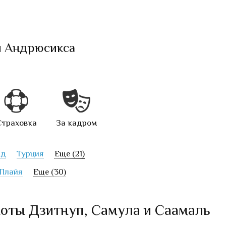
и Андрюсикса
Страховка
За кадром
нд
Турция
Еще (21)
Плайя
Еще (30)
ноты Дзитнуп, Самула и Саамаль