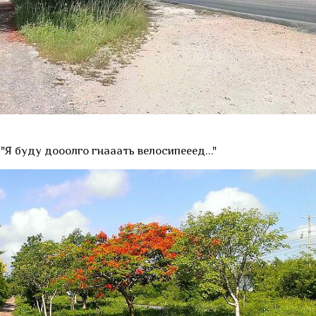
"Я буду дооолго гнааать велосипееед..."