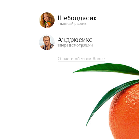
Шеболдасик
главный рыжик
Андрюсикс
впередсмотрящий
О нас и об этом блоге