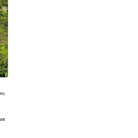
мо,
ав