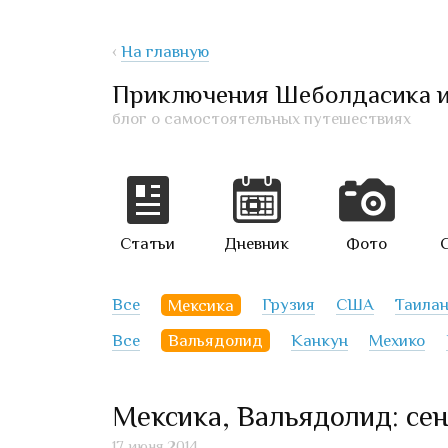
‹
На главную
Приключения Шеболдасика 
блог о самостоятельных путешествиях
Статьи
Дневник
Фото
Все
Мексика
Грузия
США
Таила
Все
Вальядолид
Канкун
Мехико
Мексика, Вальядолид: се
17 июня 2014