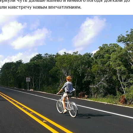
ернули чуть дальше налево и немного погодя доехали до
шли навстречу новым впечатлениям.