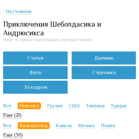
‹
На главную
Приключения Шеболдасика и
Андрюсикса
блог о самостоятельных путешествиях
Статьи
Дневник
Фото
Страховка
За кадром
Все
Мексика
Грузия
США
Таиланд
Турция
Еще (21)
Все
Вальядолид
Канкун
Мехико
Плайя
Еще (30)