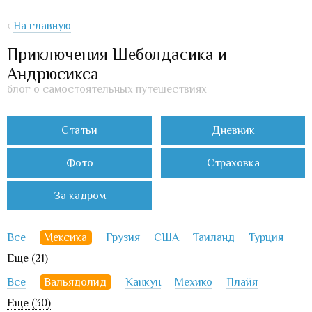
‹
На главную
Приключения Шеболдасика и
Андрюсикса
блог о самостоятельных путешествиях
Статьи
Дневник
Фото
Страховка
За кадром
Все
Мексика
Грузия
США
Таиланд
Турция
Еще (21)
Все
Вальядолид
Канкун
Мехико
Плайя
Еще (30)