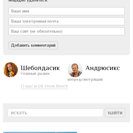
Шеболдасик
Андрюсикс
главный рыжик
впередсмотрящий
О нас и об этом блоге