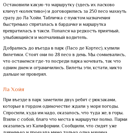
Остановили какую-то маршрутку (здесь их ласково
кличут «колективо») и договорились за 250 песо махнуть
сразу до Ла Хойи. Табличка с пунктом назначения
быстренько спряталась в бардачке и маршрутка
превратилась в такси. Попался на редкость приятный,
улыбающийся и молчаливый водитель.
Добрались до въезда в парк (Пасо де Кортес), купили
билетики. Стоят они по 28 песо в день. Мы сомневались,
что останемся где-то посреди парка ночевать, так что
одним днем и ограничились. Билеты эти, кстати, никто
дальше не проверял.
Ла Хойя
При въезде в парк заметили двух ребят с рюкзаками,
которые в гордом одиночестве ждали у моря погоды.
Спросили, куда им надо, оказалось, что туда же, в горы.
Взяли с собой, благо что места в маршрутке полно. Парни
оказались из Калифорнии. Сообщили, что сидят уже
давненько и проехала мимо только одна машина,