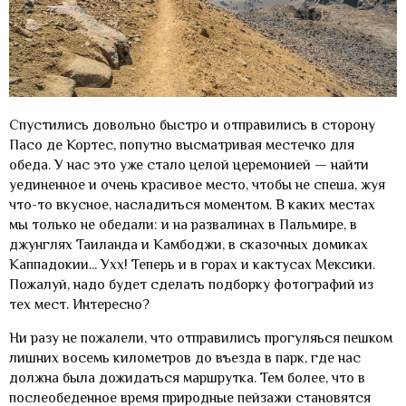
Спустились довольно быстро и отправились в сторону
Пасо де Кортес, попутно высматривая местечко для
обеда. У нас это уже стало целой церемонией — найти
уединенное и очень красивое место, чтобы не спеша, жуя
что-то вкусное, насладиться моментом. В каких местах
мы только не обедали: и на развалинах в Пальмире, в
джунглях Таиланда и Камбоджи, в сказочных домиках
Каппадокии... Ухх! Теперь и в горах и кактусах Мексики.
Пожалуй, надо будет сделать подборку фотографий из
тех мест. Интересно?
Ни разу не пожалели, что отправились прогуляься пешком
лишних восемь километров до въезда в парк, где нас
должна была дожидаться маршрутка. Тем более, что в
послеобеденное время природные пейзажи становятся