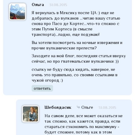
Ольга
31.08.2015
Я вернулась в Мексику после ЦА :) еще не
добралась до вулканов ...читаю вашу статью
снова про Пасо де Кортес...что-то сложно с
этим Путем Кортеса (в смысле
транспорта)...ладно, еще подумаю!
Вы хотели посмотреть на ночные извержения и
прочие вулканические прелести?
Заходите на мой блог, последняя статья вверху
сейчас, но про гватемальские вулканчики :))
ссылку не буду сюда кидать, наверное, не
очень это правильно, со своими ссылками в
чужой огород :)
ответить
Шеболдасик
Ольге
31.08.2015
На самом деле, все может оказаться не
так сложно, как кажется, правда, если
стараться сэкономить по максимуму -
будет сложнее, потому как в этом