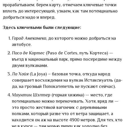
прорабатываем: берем карту, отмечаем ключевые точки
вплоть до интересующей, узнаем, как там потенциально
добраться надо и вперед.
Здесь ключевыми были следующие:
Город Амекамека
, до которого можно добраться на
автобусе.
Пасо де Кортес
(Paso de Cortes, путь Кортеса) —
въезд в национальный парк, прямо посередине между
двумя вулканами.
Ла Хойя
(La Joya) – базовая точка, откуда народ
совершает восхождения на вулкан Истаксиуатль (да-
да, на грозный Попокатепетль не пускают сейчас).
Маунтин Шэлтер
(горная хижина) — место, где
потенциально можно переночевать. Хотя, вряд ли —
это просто жестяной вагончик с деревянными
полками, который разве что от ветра защищает, а
находится он аж на высоте 4900 метров. Для тех, кто
не в курсе — там ночью пипец как холодно без