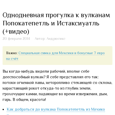
Однодневная прогулка к вулканам
Попокатепетль и Истаксиуатль
(+видео)
20 февраля 2014
Автор: Андрюсикс
Важно:
Специальная симка для Мексики и бонусные 7 евро
на счёт
Вы когда-нибудь видели рабочий, вполне себе
дееспособный вулкан? Я себе представлял его так:
потоки огненной лавы, неторопливо стекающей со склона,
нарастающий рокот откуда-то из глубин земли,
грохочущие камни, падающие во время извержения, дым,
гарь. В общем, красота!
Как добраться до вулкана Попокатепетль из Мехико