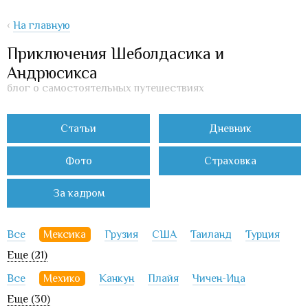
‹
На главную
Приключения Шеболдасика и
Андрюсикса
блог о самостоятельных путешествиях
Статьи
Дневник
Фото
Страховка
За кадром
Все
Мексика
Грузия
США
Таиланд
Турция
Еще (21)
Все
Мехико
Канкун
Плайя
Чичен-Ица
Еще (30)