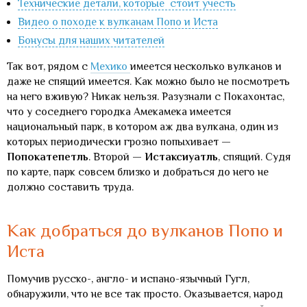
Технические детали, которые стоит учесть
Видео о походе к вулканам Попо и Иста
Бонусы для наших читателей
Так вот, рядом с
Мехико
имеется несколько вулканов и
даже не спящий имеется. Как можно было не посмотреть
на него вживую? Никак нельзя. Разузнали с Покахонтас,
что у соседнего городка Амекамека имеется
национальный парк, в котором аж два вулкана, один из
которых периодически грозно попыхивает —
Попокатепетль
. Второй —
Истаксиуатль
, спящий. Судя
по карте, парк совсем близко и добраться до него не
должно составить труда.
Как добраться до вулканов Попо и
Иста
Помучив русско-, англо- и испано-язычный Гугл,
обнаружили, что не все так просто. Оказывается, народ