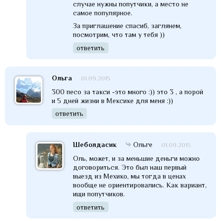
случае нужны попутчики, а место не
самое популярное.
За приглашение спасиб, заглянем,
посмотрим, что там у тебя ))
ответить
Ольга
01.09.2015
300 песо за такси -это много :)) это 3 , а порой
и 5 дней жизни в Мексике для меня :))
ответить
Шеболдасик
Ольге
01.09.2015
Оль, может, и за меньшие деньги можно
договориться. Это был наш первый
выезд из Мехико, мы тогда в ценах
вообще не ориентировались. Как вариант,
ищи попутчиков.
ответить