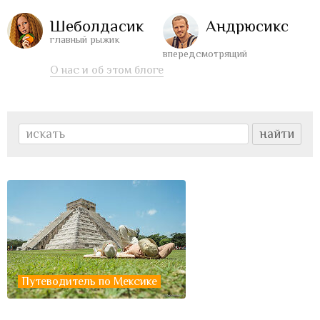
Шеболдасик
Андрюсикс
главный рыжик
впередсмотрящий
О нас и об этом блоге
Путеводитель по Мексике