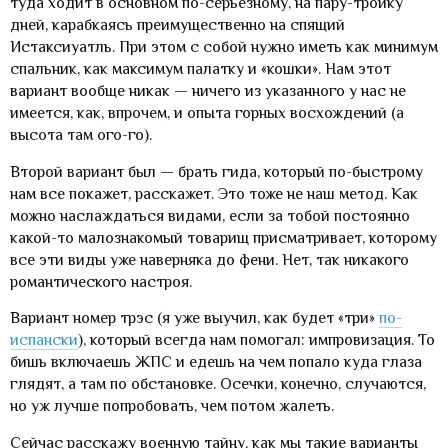
туда ходит в основном по-серьезному, на пару-тройку
дней, карабкаясь преимущественно на спящий
Истаксиуатль. При этом с собой нужно иметь как минимум
спальник, как максимум палатку и «кошки». Нам этот
вариант вообще никак — ничего из указанного у нас не
имеется, как, впрочем, и опыта горных восхождений (а
высота там ого-го).
Второй вариант был — брать гида, который по-быстрому
нам все покажет, расскажет. Это тоже не наш метод. Как
можно наслаждаться видами, если за тобой постоянно
какой-то малознакомый товарищ присматривает, которому
все эти виды уже наверняка до фени. Нет, так никакого
романтического настроя.
Вариант номер трэс (я уже выучил, как будет «три»
по-
испански
), который всегда нам помогал: импровизация. То
бишь включаешь ЖПС и едешь на чем попало куда глаза
глядят, а там по обстановке. Осечки, конечно, случаются,
но уж лучше попробовать, чем потом жалеть.
Сейчас расскажу военную тайну, как мы такие варианты