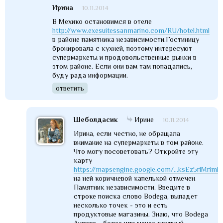
Ирина
10.11.2014
В Мехико остановимся в отеле
http://www.exesuitessanmarino.com/RU/hotel.html
в районе памятника независимости.Гостиницу
бронировала с кухней, поэтому интересуют
супермаркеты и продовольственные рынки в
этом районе. Если они вам там попадались,
буду рада информации.
ответить
Шеболдасик
Ирине
10.11.2014
Ирина, если честно, не обращала
внимание на супермаркеты в том районе.
Что могу посоветовать? Откройте эту
карту
https://mapsengine.google.com/...ksEz5rlMrim
на ней коричневой капелькой отмечен
Памятник независимости. Введите в
строке поиска слово Bodega, выпадет
несколько точек - это и есть
продуктовые магазины. Знаю, что Bodega
Aurrera - более или менее крупный