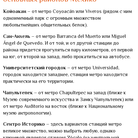
Койоакан
– от метро Coyoacán или Viveros (рядом с ним
одноименный парк с огромным множеством
любопытнейших общительных белок).
Сан-Анхель
– от метро Barranca del Muerto или Miguel
Ángel de Quevedo. И от той, и от другой станции до
района придется прогуляться пару километров, от первой
на юг, от второй на запад, либо прокатиться на автобусе.
Университетский городок
– от метро Universidad,
городок находится западнее, станция метро находится
практически на его территории.
Чапультепек
– от метро Chapultepec на запад (ближе к
Музею современного искусства и Замку Чапультепек) или
от метро Auditorio на восток (ближе к Национальному
музею антропологии).
Сентро Историко
– здесь вариантов станций метро
великое множество, можно выбрать любую, однако
ключевой является станция Zócalo (на центральной