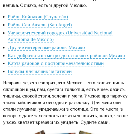
велика. Однако, есть и другой Мехико.
Район Койоакан (Coyoacán)
Район Сан-Анхель (San Angel)
Университетский городок (Universidad Nacional
Autónoma de México)
Другие интересные районы Мехико
Как добраться на метро до основных районов Мехико
Карта районов с достопримечательностями
Бонусы для наших читателей
Неправы те, кто говорит, что Мехико – это только лишь
сплошной шум, гам, суета и толкотня, есть в нем оазисы
тишины, спокойствия, зелени и уюта. Именно про парочку
таких райончиков я сегодня и расскажу. Для меня они
стали лучшими, увиденными в столице. Это те места, в
которых даже захотелось остаться пожить, жалко, что не
у всех хватает времени их увидеть. Судите сами.