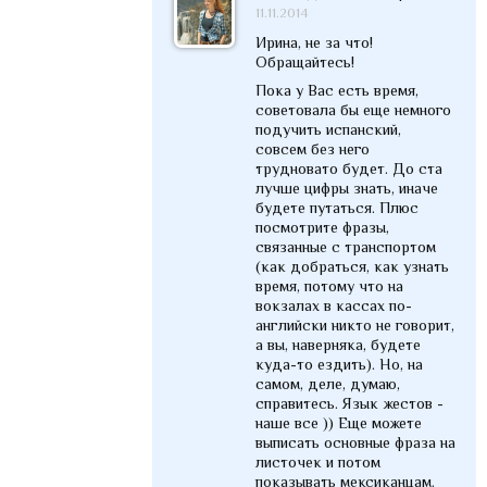
11.11.2014
Ирина, не за что!
Обращайтесь!
Пока у Вас есть время,
советовала бы еще немного
подучить испанский,
совсем без него
трудновато будет. До ста
лучше цифры знать, иначе
будете путаться. Плюс
посмотрите фразы,
связанные с транспортом
(как добраться, как узнать
время, потому что на
вокзалах в кассах по-
английски никто не говорит,
а вы, наверняка, будете
куда-то ездить). Но, на
самом, деле, думаю,
справитесь. Язык жестов -
наше все )) Еще можете
выписать основные фраза на
листочек и потом
показывать мексиканцам.