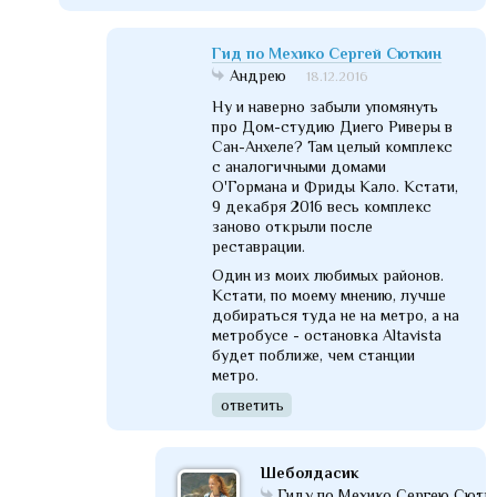
Гид по Мехико Сергей Сюткин
Андрею
18.12.2016
Ну и наверно забыли упомянуть
про Дом-студию Диего Риверы в
Сан-Анхеле? Там целый комплекс
с аналогичными домами
О'Гормана и Фриды Кало. Кстати,
9 декабря 2016 весь комплекс
заново открыли после
реставрации.
Один из моих любимых районов.
Кстати, по моему мнению, лучше
добираться туда не на метро, а на
метробусе - остановка Altavista
будет поближе, чем станции
метро.
ответить
Шеболдасик
Гиду по Мехико Сергею Сютк