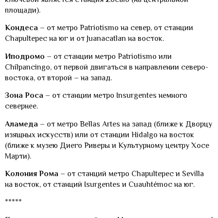
площади).
Кондеса
– от метро Patriotismo на север, от станции
Chapultepec на юг и от Juanacatlan на восток.
Иподромо
– от станции метро Patriotismo или
Chilpancingo, от первой двигаться в направлении северо-
востока, от второй – на запад.
Зона Роса
– от станции метро Insurgentes немного
севернее.
Аламеда
– от метро Bellas Artes на запад (ближе к Дворцу
изящных искусств) или от станции Hidalgo на восток
(ближе к музею Диего Риверы и Культурному центру Хосе
Марти).
Колония Рома
– от станций метро Chapultepec и Sevilla
на восток, от станций Isurgentes и Cuauhtémoc на юг.
*****