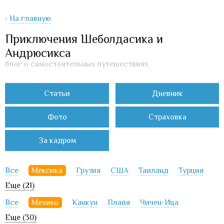
‹
На главную
Приключения Шеболдасика и
Андрюсикса
блог о самостоятельных путешествиях
Статьи
Дневник
Фото
Страховка
За кадром
Все
Мексика
Грузия
США
Таиланд
Турция
Еще (21)
Все
Мехико
Канкун
Плайя
Чичен-Ица
Еще (30)