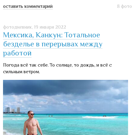
оставить комментарий
8 фото
фотодневник,
19 января 2022
Мексика, Канкун: Тотальное
безделье в перерывах между
работой
Погода всё так себе. То солнце, то дождь, и всё с
сильным ветром.