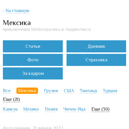
‹
На главную
Мексика
приключения Шеболдасика и Андрюсикса
Статьи
Дневник
Фото
Страховка
За кадром
Все
Мексика
Грузия
США
Таиланд
Турция
Еще (21)
Канкун
Мехико
Плайя
Чичен-Ица
Еще (30)
фотодневник,
21 января 2022