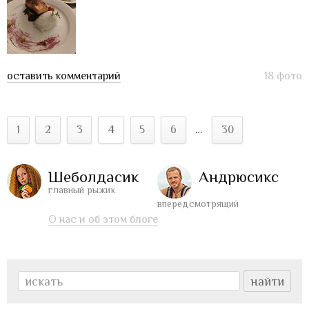
оставить комментарий
18 фото
1
2
3
4
5
6
…
30
Шеболдасик
Андрюсикс
главный рыжик
впередсмотрящий
О нас и об этом блоге