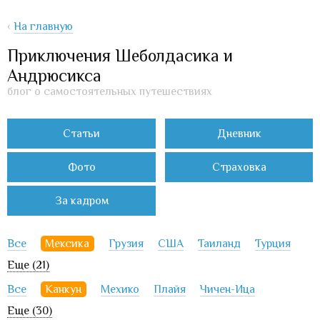
‹
На главную
Приключения Шеболдасика и
Андрюсикса
блог о самостоятельных путешествиях
Статьи
Дневник
Фото
Страховка
За кадром
Все
Мексика
Грузия
США
Таиланд
Турция
Еще (21)
Все
Канкун
Мехико
Плайя
Чичен-Ица
Еще (30)