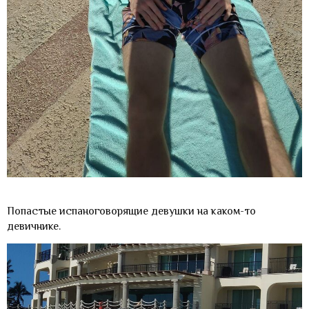
Попастые испаноговорящие девушки на каком-то
девичнике.