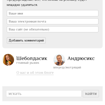
нещадно удаляться.
Шеболдасик
Андрюсикс
главный рыжик
впередсмотрящий
О нас и об этом блоге