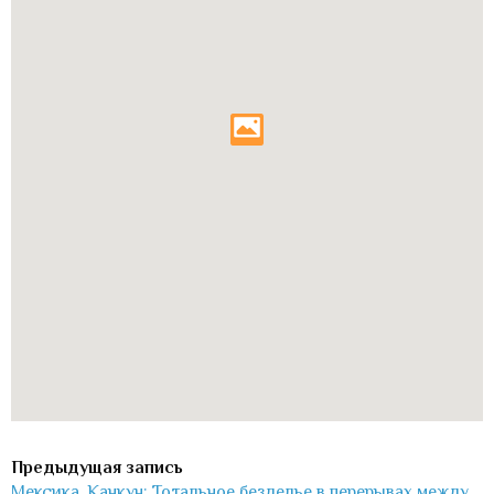
Мексика, Канкун: Тотальное безделье в перерывах между