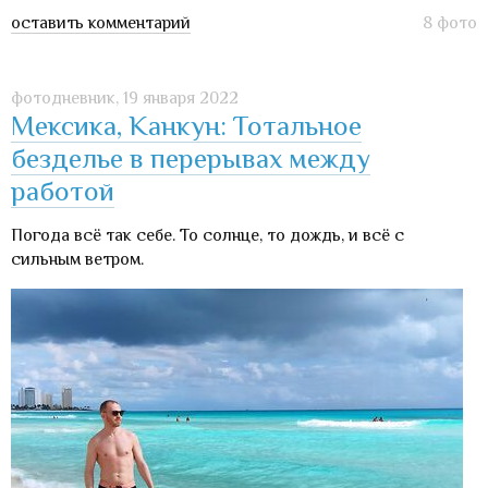
оставить комментарий
8 фото
фотодневник,
19 января 2022
Мексика, Канкун: Тотальное
безделье в перерывах между
работой
Погода всё так себе. То солнце, то дождь, и всё с
сильным ветром.