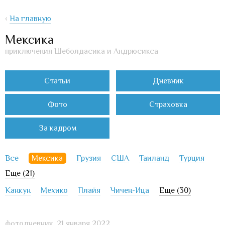
‹
На главную
Мексика
приключения Шеболдасика и Андрюсикса
Статьи
Дневник
Фото
Страховка
За кадром
Все
Мексика
Грузия
США
Таиланд
Турция
Еще (21)
Канкун
Мехико
Плайя
Чичен-Ица
Еще (30)
фотодневник,
21 января 2022