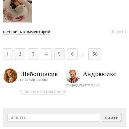
оставить комментарий
18 фото
1
2
3
4
5
6
…
30
Шеболдасик
Андрюсикс
главный рыжик
впередсмотрящий
О нас и об этом блоге