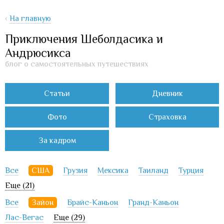
‹
На главную
Приключения Шеболдасика и
Андрюсикса
блог о самостоятельных путешествиях
Статьи
Дневник
Фото
Страховка
За кадром
Все
США
Грузия
Мексика
Таиланд
Турция
Еще (21)
Все
Зайон
Брайс-Каньон
Гранд-Каньон
Лас-Вегас
Еще (29)