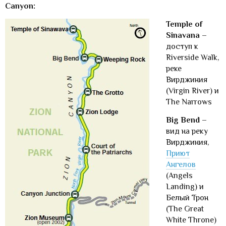
Canyon:
Temple of
Sinavana
–
доступ к
Riverside Walk,
реке
Вирджиния
(Virgin River) и
The Narrows
Big Bend
–
вид на реку
Вирджиния,
Приют
Ангелов
(Angels
Landing) и
Белый Трон
(The Great
White Throne)