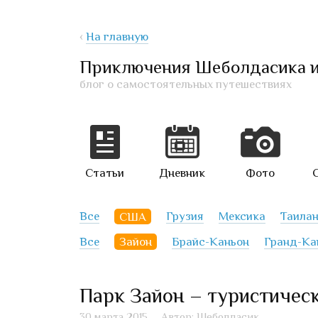
‹
На главную
Приключения Шеболдасика 
блог о самостоятельных путешествиях
Статьи
Дневник
Фото
Все
США
Грузия
Мексика
Таила
Все
Зайон
Брайс-Каньон
Гранд-Ка
Парк Зайон – туристичес
30 марта 2015
Автор: Шеболдасик