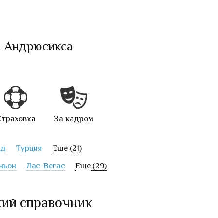
и Андрюсикса
Страховка
За кадром
нд
Турция
Еще (21)
ньон
Лас-Вегас
Еще (29)
кий справочник