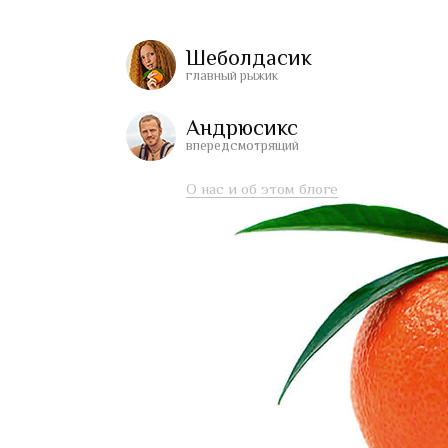
Шеболдасик
главный рыжик
Андрюсикс
впередсмотрящий
О нас и об этом блоге