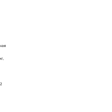
чая
с,
12