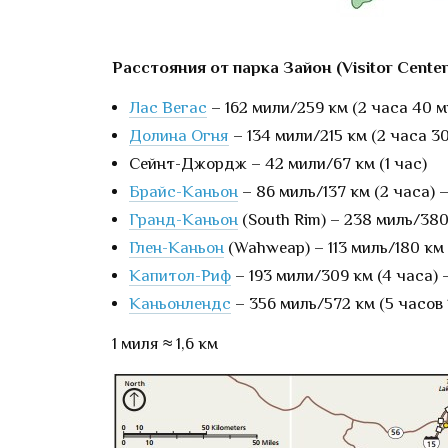
Расстояния от парка Зайон (Visitor Center
Лас Вегас
– 162 мили/259 км (2 часа 40 м
Долина Огня
– 134 мили/215 км (2 часа 3
Сейнт-Джордж – 42 мили/67 км (1 час)
Брайс-Каньон
– 86 миль/137 км (2 часа) –
Гранд-Каньон
(South Rim) – 238 миль/380
Глен-Каньон
(Wahweap) – 113 миль/180 км 
Капитол-Риф
– 193 мили/309 км (4 часа) –
Каньонлендс
– 356 миль/572 км (5 часов 1
1 миля ≈ 1,6 км