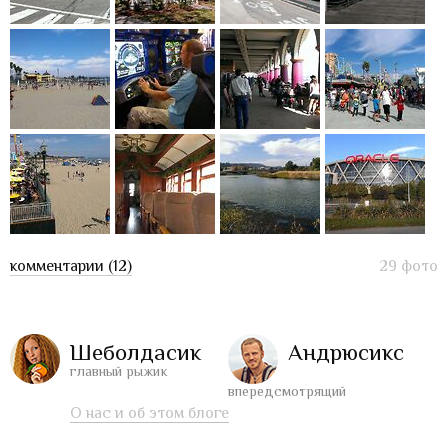
комментарии (12)
29 фото
Шеболдасик
Андрюсикс
главный рыжик
впередсмотрящий
О нас и об этом блоге