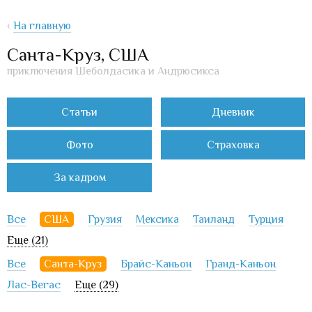
‹
На главную
Санта-Круз, США
приключения Шеболдасика и Андрюсикса
Статьи
Дневник
Фото
Страховка
За кадром
Все
США
Грузия
Мексика
Таиланд
Турция
Еще (21)
Все
Санта-Круз
Брайс-Каньон
Гранд-Каньон
Лас-Вегас
Еще (29)