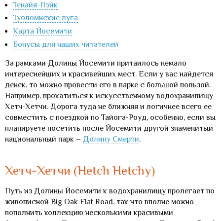
Тенайя-Лэйк
Туоломнские луга
Карта Йосемити
Бонусы для наших читателей
За рамками Долины Йосемити притаилось немало
интереснейших и красивейших мест. Если у вас найдется
денек, то можно провести его в парке с большой пользой.
Например, прокатиться к искусственному водохранилищу
Хетч-Хетчи. Дорога туда не ближняя и логичнее всего ее
совместить с поездкой по Тайога-Роуд, особенно, если вы
планируете посетить после Йосемити другой знаменитый
национальный парк –
Долину Смерти
.
Хетч-Хетчи (Hetch Hetchy)
Путь из Долины Йосемити к водохранилищу пролегает по
живописной Big Oak Flat Road, так что вполне можно
пополнить коллекцию несколькими красивыми