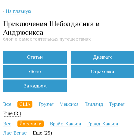
‹
На главную
Приключения Шеболдасика и
Андрюсикса
блог о самостоятельных путешествиях
Статьи
Дневник
Фото
Страховка
За кадром
Все
США
Грузия
Мексика
Таиланд
Турция
Еще (21)
Все
Йосемити
Брайс-Каньон
Гранд-Каньон
Лас-Вегас
Еще (29)