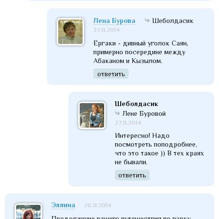
Лена Бурова
Шеболдасик
27.11.2014
Ергаки - дивный уголок Саян,
примерно посередине между
Абаканом и Кызылом.
ответить
Шеболдасик
Лене Буровой
27.11.2014
Интересно! Надо
посмотреть поподробнее,
что это такое )) В тех краях
не бывали.
ответить
Эллина
26.11.2014
Продолжение вашего путешествия по парку