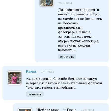
28.11.2014
Да, забавная традиция "на
плече" получилась )) Нет,
на дамбе так не фоткались,
из Йосемити
предпоследняя
фотография. У нас в
запасниках еще целая
американская коллекция,
все руки не доходят
выложить...
ответить
Елена
27.11.2014
Ах, как красиво. Спасибо большое за такую
интересную статью с замечательными фотками.
Тоже захотелось там побывать.
ответить
Шеболдасик
Елене
27.11.2014