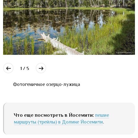
1 / 5
Фотогеничное озерцо-лужица
Что еще посмотреть в Йосемити:
пешие
маршруты (трейлы) в Долине Йосемити
.