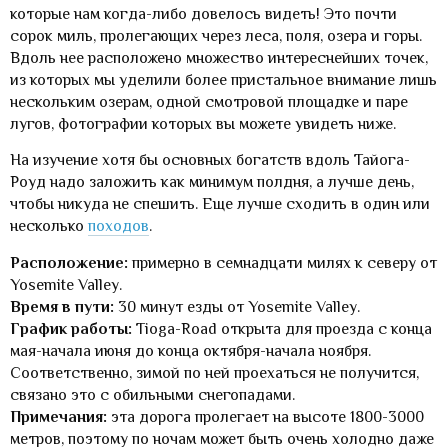
которые нам когда-либо довелось видеть! Это почти
сорок миль, пролегающих через леса, поля, озера и горы.
Вдоль нее расположено множество интереснейших точек,
из которых мы уделили более пристальное внимание лишь
нескольким озерам, одной смотровой площадке и паре
лугов, фотографии которых вы можете увидеть ниже.
На изучение хотя бы основных богатств вдоль Тайога-
Роуд надо заложить как минимум полдня, а лучше день,
чтобы никуда не спешить. Еще лучше сходить в один или
несколько
походов
.
Расположение:
примерно в семнадцати милях к северу от
Yosemite Valley.
Время в пути:
30 минут езды от Yosemite Valley.
График работы:
Tioga-Road открыта для проезда с конца
мая-начала июня до конца октября-начала ноября.
Соответственно, зимой по ней проехаться не получится,
связано это с обильными снегопадами.
Примечания:
эта дорога пролегает на высоте 1800-3000
метров, поэтому по ночам может быть очень холодно даже