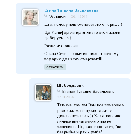
Егина Татьяна Васильевна
Эллиной
26.11.2014
...а я, голову пеплом посыплю с горя... :-)
До Калифорнии вряд ли я в этой жизни
доберусь... :-)
Разве что онлайн...
Слава Сети - этому инопланетянскому
подарку для всех смертных!!!
ответить
Шеболдасик
Егиной Татьяне Васильевне
26.11.2014
Татьяна, так мы Вам все покажем и
расскажем, не нужно даже с
дивана вставать )) Хотя, конечно,
личные впечатления этим не
заменишь. Но, как говорится, "на
безрыбье и рак - рыба".