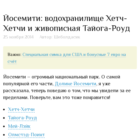
Йосемити: водохранилище Хетч-
Хетчи и живописная Тайога-Роуд
25 ноября 2014
Автор: Шеболдасик
Важно:
Специальная симка для США и бонусные 7 евро на
счёт
Йосемити – огромный национальный парк. О самой
популярной его части,
Долине Йосемити
, я уже
рассказала, теперь поведаю о том, что мы увидели за ее
пределами. Поверьте, вам это тоже понравится!
Хетч-Хетчи
Тайога-Роуд
Мей-Лэйк
Олмстэд-Поинт