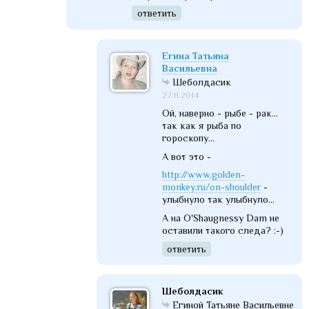
ответить
Егина Татьяна
Васильевна
Шеболдасик
27.11.2014
Ой, наверно - рыбе - рак...
так как я рыба по
гороскопу...
А вот это -
http://www.golden-
monkey.ru/on-shoulder
-
улыбнуло так улыбнуло...
А на O'Shaugnessy Dam не
оставили такого следа? :-)
ответить
Шеболдасик
Егиной Татьяне Васильевне