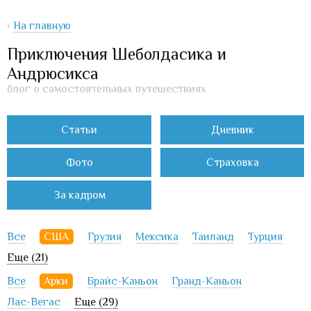
‹
На главную
Приключения Шеболдасика и
Андрюсикса
блог о самостоятельных путешествиях
Статьи
Дневник
Фото
Страховка
За кадром
Все
США
Грузия
Мексика
Таиланд
Турция
Еще (21)
Все
Арки
Брайс-Каньон
Гранд-Каньон
Лас-Вегас
Еще (29)