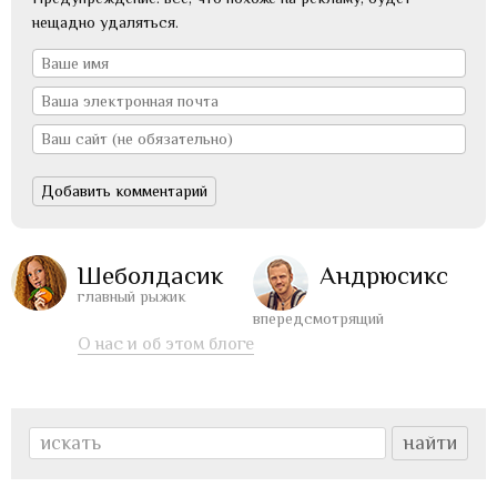
нещадно удаляться.
Шеболдасик
Андрюсикс
главный рыжик
впередсмотрящий
О нас и об этом блоге