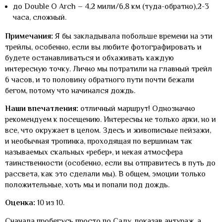
до Double O Arch – 4,2 мили/6,8 км (туда-обратно),2-3
часа, сложный.
Примечания:
Я бы закладывала побольше времени на эти
трейлы, особенно, если вы любите фотографировать и
будете останавливаться и обхаживать каждую
интересную точку. Лично мы потратили на главный трейл
6 часов, и то половину обратного пути почти бежали
бегом, потому что начинался дождь.
Наши впечатления:
отличный маршрут! Однозначно
рекомендуем к посещению. Интересны не только арки, но и
все, что окружает в целом. Здесь и живописные пейзажи,
и необычная тропинка, проходящая по вершинам так
называемых скальных «ребер», и некая атмосфера
таинственности (особенно, если вы отправитесь в путь до
рассвета, как это сделали мы). В общем, эмоции только
положительные, хоть мы и попали под дождь.
Оценка:
10 из 10.
Сначала пробегусь просто по Саду, показав антураж, а