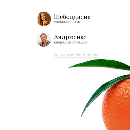
Шеболдасик
главный рыжик
Андрюсикс
впередсмотрящий
О нас и об этом блоге