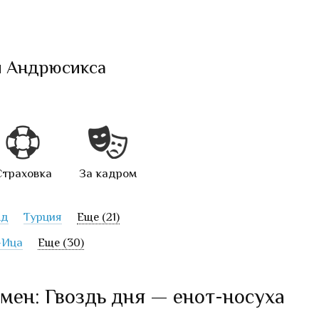
и Андрюсикса
Страховка
За кадром
нд
Турция
Еще (21)
-Ица
Еще (30)
мен: Гвоздь дня — енот-носуха