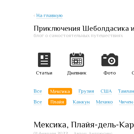
‹
На главную
Приключения Шеболдасика 
блог о самостоятельных путешествиях
Статьи
Дневник
Фото
Все
Мексика
Грузия
США
Таила
Все
Плайя
Канкун
Мехико
Чичен
Мексика, Плайя-дель-Кар
01 февраля 2022
Автор: Андрюсикс