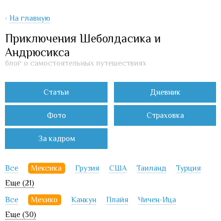
‹
На главную
Приключения Шеболдасика и
Андрюсикса
блог о самостоятельных путешествиях
Статьи
Дневник
Фото
Страховка
За кадром
Все
Мексика
Грузия
США
Таиланд
Турция
Еще (21)
Все
Мехико
Канкун
Плайя
Чичен-Ица
Еще (30)