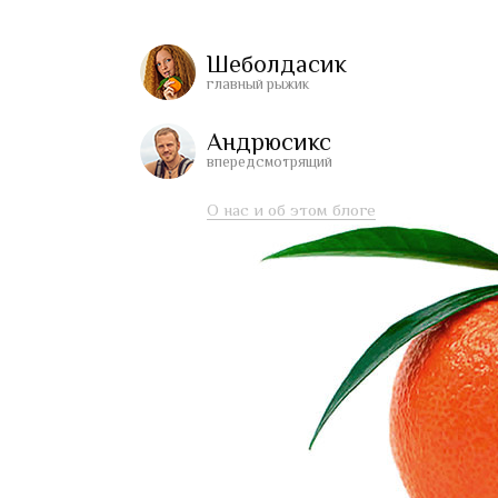
Шеболдасик
главный рыжик
Андрюсикс
впередсмотрящий
О нас и об этом блоге