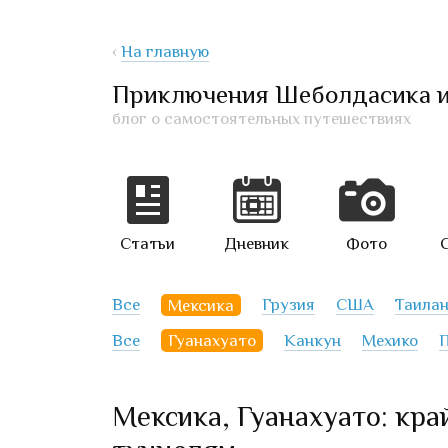
‹
На главную
Приключения Шеболдасика 
блог о самостоятельных путешествиях
Статьи
Дневник
Фото
Все
Мексика
Грузия
США
Таила
Все
Гуанахуато
Канкун
Мехико
П
Мексика, Гуанахуато: кра