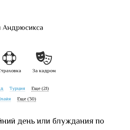
и Андрюсикса
Страховка
За кадром
нд
Турция
Еще (21)
лайя
Еще (30)
йний день или блуждания по