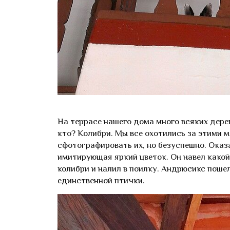
На террасе нашего дома много всяких дерев
кто? Колибри. Мы все охотились за этими
сфотографировать их, но безуспешно. Оказ
имитирующая яркий цветок. Он навел како
колибри и налил в поилку. Андрюсикс поше
единственной птички.