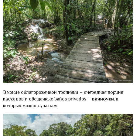
В конце облагороженной тропинки – очередная порция
каскадов и обещанные baños privados –
ванночки
, в
которых можно купаться.