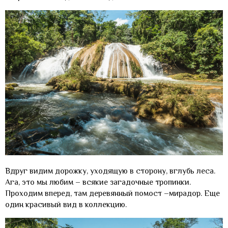
Вдруг видим дорожку, уходящую в сторону, вглубь леса.
Ага, это мы любим – всякие загадочные тропинки.
Проходим вперед, там деревянный помост –мирадор. Еще
один красивый вид в коллекцию.