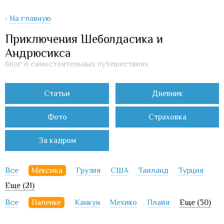
‹
На главную
Приключения Шеболдасика и
Андрюсикса
блог о самостоятельных путешествиях
Статьи
Дневник
Фото
Страховка
За кадром
Все
Мексика
Грузия
США
Таиланд
Турция
Еще (21)
Все
Паленке
Канкун
Мехико
Плайя
Еще (30)