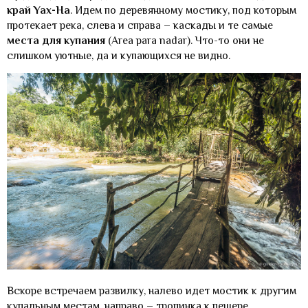
край Yax-Ha
. Идем по деревянному мостику, под которым
протекает река, слева и справа – каскады и те самые
места для купания
(Area para nadar). Что-то они не
слишком уютные, да и купающихся не видно.
Вскоре встречаем развилку, налево идет мостик к другим
купальным местам, направо – тропинка к пещере.