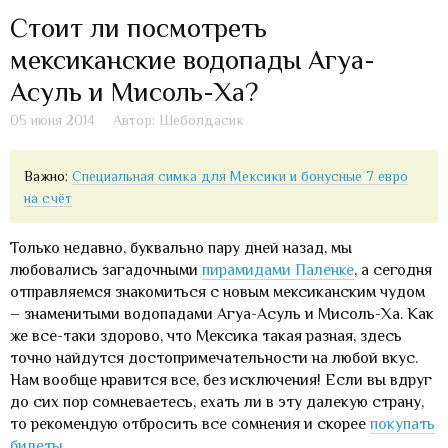
Стоит ли посмотреть
мексиканские водопады Агуа-
Асуль и Мисоль-Ха?
05 июня 2014
Автор: Шеболдасик
Важно:
Специальная симка для Мексики и бонусные 7 евро
на счёт
Только недавно, буквально пару дней назад, мы
любовались загадочными
пирамидами Паленке
, а сегодня
отправляемся знакомиться с новым мексиканским чудом
– знаменитыми водопадами Агуа-Асуль и Мисоль-Ха. Как
же все-таки здорово, что Мексика такая разная, здесь
точно найдутся достопримечательности на любой вкус.
Нам вообще нравится все, без исключения! Если вы вдруг
до сих пор сомневаетесь, ехать ли в эту далекую страну,
то рекомендую отбросить все сомнения и скорее
покупать
билеты
.