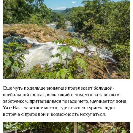
Еще чуть подальше внимание привлекает большой-
пребольшой плакат, вещающий о том, что за заветным
заборчиком, притаившимся позади него, начинается
зона
Yax-Ha
– заветное место, где всякого туриста ждет
встреча с природой и возможность искупаться.