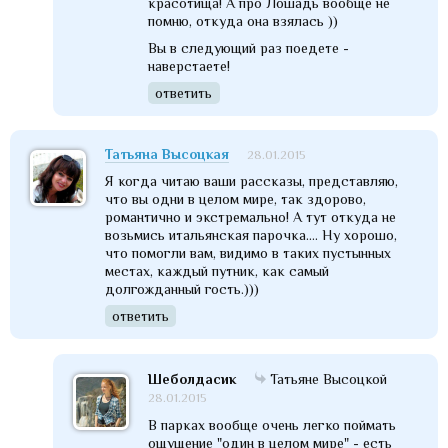
красотища! А про Лошадь вообще не
помню, откуда она взялась ))
Вы в следующий раз поедете -
наверстаете!
ответить
Татьяна Высоцкая
28.01.2015
Я когда читаю ваши рассказы, представляю,
что вы одни в целом мире, так здорово,
романтично и экстремально! А тут откуда не
возьмись итальянская парочка.... Ну хорошо,
что помогли вам, видимо в таких пустынных
местах, каждый путник, как самый
долгожданный гость.)))
ответить
Шеболдасик
Татьяне Высоцкой
28.01.2015
В парках вообще очень легко поймать
ощущение "один в целом мире" - есть