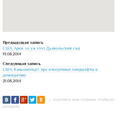
США, Арки: ох уж этот Дьявольский сад
19.08.2014
США, Каньонлендс: про изъеденные ландшафты и
демократию
21.08.2014
← поделись или сохрани, чтобы не
потерять