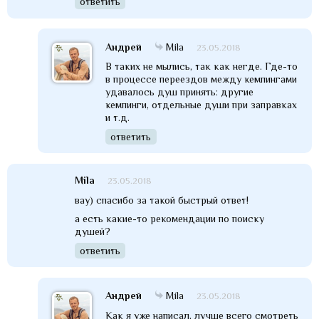
ответить
Андрей
Mila
23.05.2018
В таких не мылись, так как негде. Где-то
в процессе переездов между кемпингами
удавалось душ принять: другие
кемпинги, отдельные души при заправках
и т.д.
ответить
Mila
23.05.2018
вау) спасибо за такой быстрый ответ!
а есть какие-то рекомендации по поиску
душей?
ответить
Андрей
Mila
23.05.2018
Как я уже написал, лучше всего смотреть