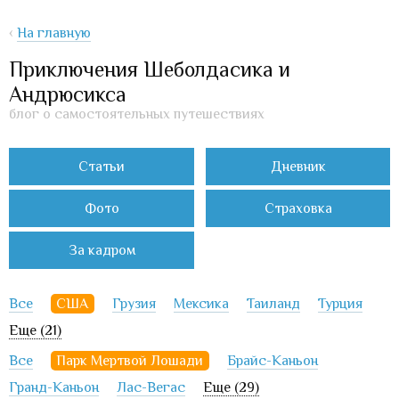
‹
На главную
Приключения Шеболдасика и
Андрюсикса
блог о самостоятельных путешествиях
Статьи
Дневник
Фото
Страховка
За кадром
Все
США
Грузия
Мексика
Таиланд
Турция
Еще (21)
Все
Парк Мертвой Лошади
Брайс-Каньон
Гранд-Каньон
Лас-Вегас
Еще (29)