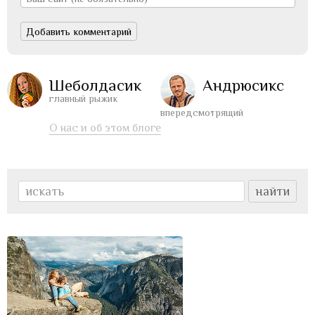
Шеболдасик
Андрюсикс
главный рыжик
впередсмотрящий
О нас и об этом блоге