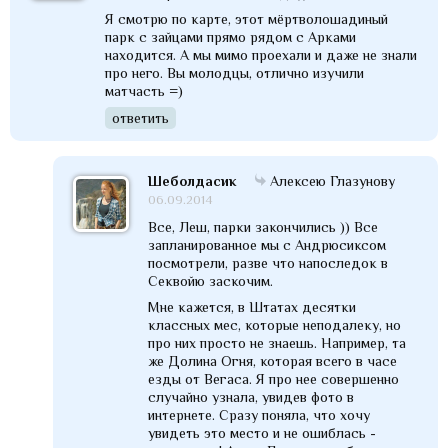
Я смотрю по карте, этот мёртволошадиный
парк с зайцами прямо рядом с Арками
находится. А мы мимо проехали и даже не знали
про него. Вы молодцы, отлично изучили
матчасть =)
ответить
Шеболдасик
Алексею Глазунову
06.09.2014
Все, Леш, парки закончились )) Все
запланированное мы с Андрюсиксом
посмотрели, разве что напоследок в
Секвойю заскочим.
Мне кажется, в Штатах десятки
классных мес, которые неподалеку, но
про них просто не знаешь. Например, та
же Долина Огня, которая всего в часе
езды от Вегаса. Я про нее совершенно
случайно узнала, увидев фото в
интернете. Сразу поняла, что хочу
увидеть это место и не ошиблась -