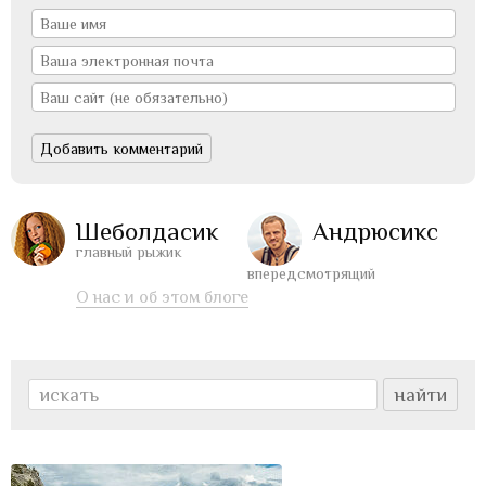
Шеболдасик
Андрюсикс
главный рыжик
впередсмотрящий
О нас и об этом блоге