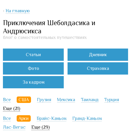
‹
На главную
Приключения Шеболдасика и
Андрюсикса
блог о самостоятельных путешествиях
Статьи
Дневник
Фото
Страховка
За кадром
Все
США
Грузия
Мексика
Таиланд
Турция
Еще (21)
Все
Арки
Брайс-Каньон
Гранд-Каньон
Лас-Вегас
Еще (29)