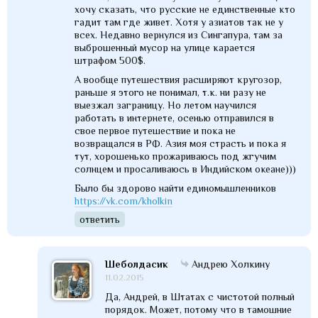
хочу сказать, что русские не единственные кто
гадит там где живет. Хотя у азиатов так не у
всех. Недавно вернулся из Сингапура, там за
выброшенный мусор на улице карается
штрафом 500$.
А вообще путешествия расширяют кругозор,
раньше я этого не понимал, т.к. ни разу не
выезжал заграницу. Но летом научился
работать в интернете, осенью отправился в
свое первое путешествие и пока не
возвращался в РФ. Азия моя страсть и пока я
тут, хорошенько прожариваюсь под жгучим
солнцем и просаливаюсь в Индийском океане)))
Было бы здорово найти единомышленников
https://vk.com/kholkin
ответить
Шеболдасик
Андрею Холкину
11.02.2015
Да, Андрей, в Штатах с чистотой полный
порядок. Может, потому что в тамошние