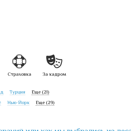
Страховка
За кадром
нд
Турция
Еще (21)
с
Нью-Йорк
Еще (29)
ораций или как мы выбрались из леса