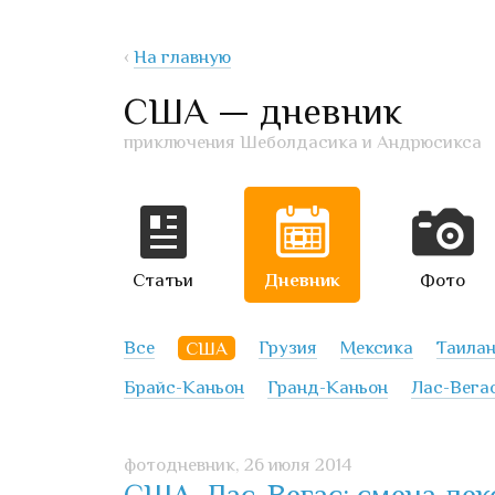
‹
На главную
США — дневник
приключения Шеболдасика и Андрюсикса
Статьи
Дневник
Фото
Все
США
Грузия
Мексика
Таила
Брайс-Каньон
Гранд-Каньон
Лас-Вега
фотодневник,
26 июля 2014
США, Лас-Вегас: смена дек