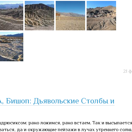
21 
 Бишоп: Дьявольские Столбы и
дрюсиксом: рано ложимся, рано встаем. Так и высыпаетс
ваться, да и окружающие пейзажи в лучах утреннего солн