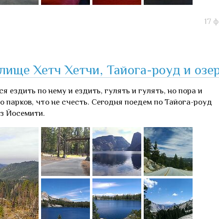
17 
ище Хетч Хетчи, Тайога-роуд и озе
я ездить по нему и ездить, гулять и гулять, но пора и
 парков, что не счесть. Сегодня поедем по Тайога-роуд
из Йосемити.