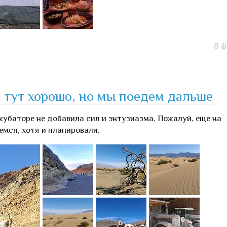
8 ф
 тут хорошо, но мы поедем дальше
нкубаторе не добавила сил и энтузиазма. Пожалуй, еще на
емся, хотя и планировали.