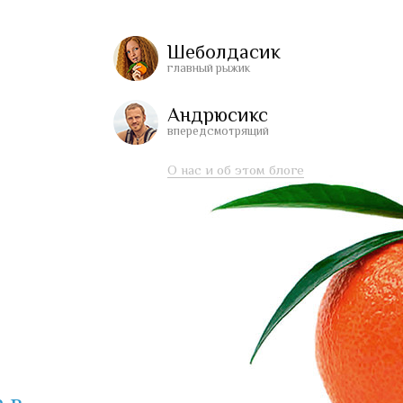
Шеболдасик
главный рыжик
Андрюсикс
впередсмотрящий
О нас и об этом блоге
 в