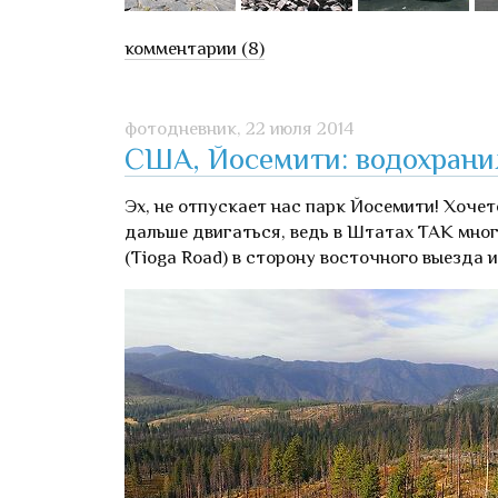
комментарии (8)
фотодневник,
22 июля 2014
США, Йосемити: водохранил
Эх, не отпускает нас парк Йосемити! Хочетс
дальше двигаться, ведь в Штатах ТАК много
(Tioga Road) в сторону восточного выезда 