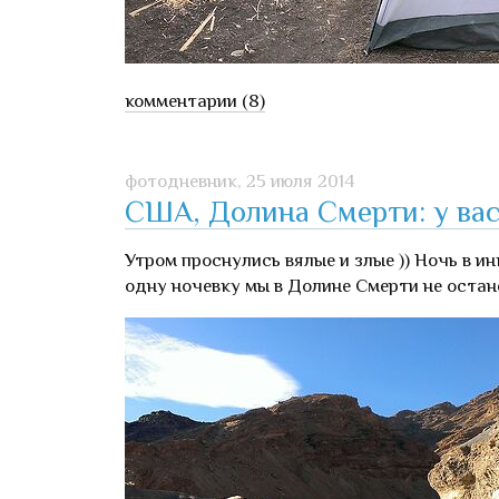
комментарии (8)
фотодневник,
25 июля 2014
США, Долина Смерти: у вас
Утром проснулись вялые и злые )) Ночь в и
одну ночевку мы в Долине Смерти не остан