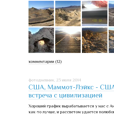
комментарии (12)
фотодневник,
23 июля 2014
США, Маммот-Лэйкс - США,
встреча с цивилизацией
Хороший график вырабатывается у нас с Ан
как-то лучше, и рассветом удается полюбо