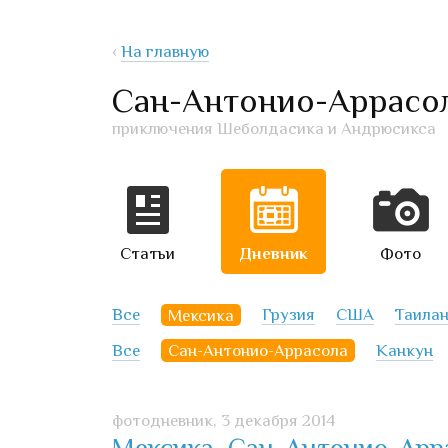
‹
На главную
Сан-Антонио-Аррасол
приключения Шеболдасика и Андрюсикса
Статьи
Дневник
Фото
Все
Мексика
Грузия
США
Таила
Все
Сан-Антонио-Аррасола
Канкун
фотодневник,
3 декабря 2014
Мексика, Сан-Антонио-Арра