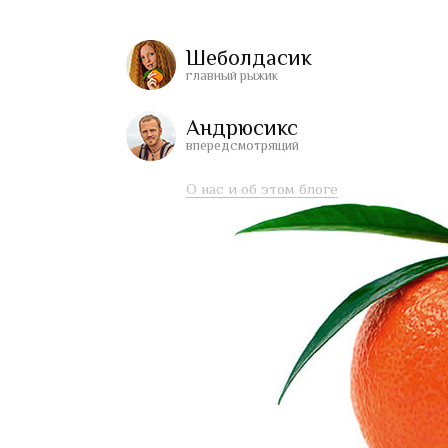
Шеболдасик
главный рыжик
Андрюсикс
впередсмотрящий
О нас и об этом блоге