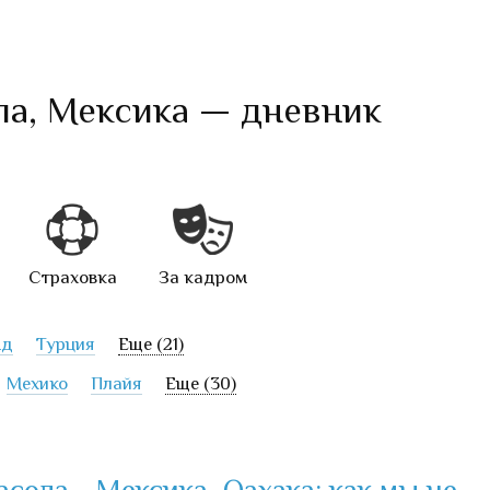
а, Мексика — дневник
Страховка
За кадром
нд
Турция
Еще (21)
Мехико
Плайя
Еще (30)
сола - Мексика, Оахака: как мы не