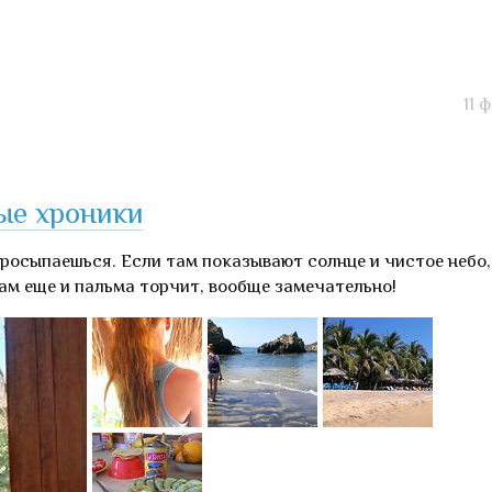
11 
ые хроники
просыпаешься. Если там показывают солнце и чистое небо,
ам еще и пальма торчит, вообще замечательно!