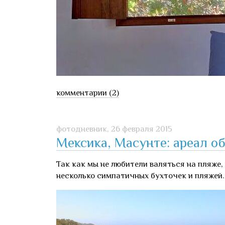
комментарии (2)
фотодневник,
26 февраля 2015
Мексика, Масунте: ареал о
Так как мы не любители валяться на пляже
несколько симпатичных бухточек и пляжей.