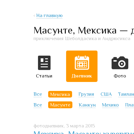
‹
На главную
Масунте, Мексика — 
приключения Шеболдасика и Андрюсикса
Статьи
Дневник
Фото
Все
Мексика
Грузия
США
Таила
Все
Масунте
Канкун
Мехико
Пла
фотодневник,
3 марта 2015
Мексика, Масунте: курорт