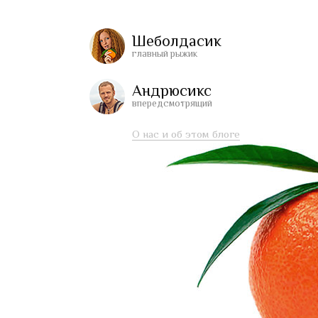
Шеболдасик
главный рыжик
Андрюсикс
впередсмотрящий
О нас и об этом блоге