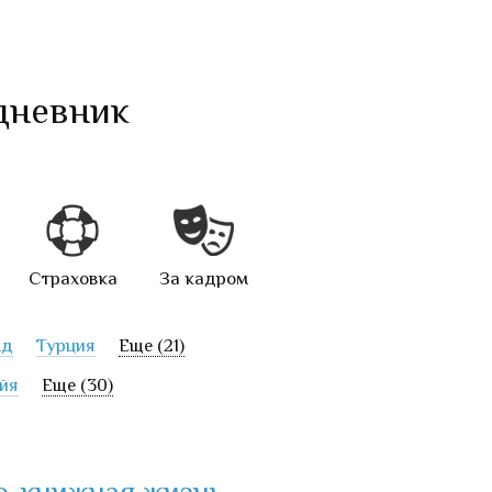
дневник
Страховка
За кадром
нд
Турция
Еще (21)
йя
Еще (30)
но-книжная жизнь