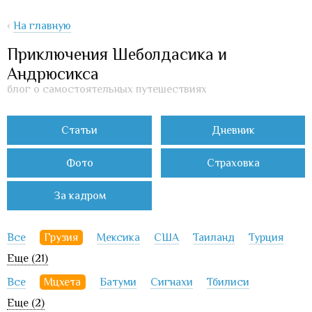
‹
На главную
Приключения Шеболдасика и
Андрюсикса
блог о самостоятельных путешествиях
Статьи
Дневник
Фото
Страховка
За кадром
Все
Грузия
Мексика
США
Таиланд
Турция
Еще (21)
Все
Мцхета
Батуми
Сигнахи
Тбилиси
Еще (2)