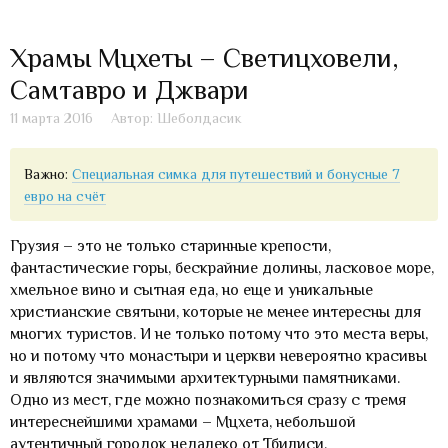
Храмы Мцхеты – Светицховели,
Самтавро и Джвари
11 марта 2016
Автор: Шеболдасик
Важно:
Специальная симка для путешествий и бонусные 7
евро на счёт
Грузия – это не только старинные крепости,
фантастические горы, бескрайние долины, ласковое море,
хмельное вино и сытная еда, но еще и уникальные
христианские святыни, которые не менее интересны для
многих туристов. И не только потому что это места веры,
но и потому что монастыри и церкви невероятно красивы
и являются значимыми архитектурными памятниками.
Одно из мест, где можно познакомиться сразу с тремя
интереснейшими храмами – Мцхета, небольшой
аутентичный городок недалеко от Тбилиси.