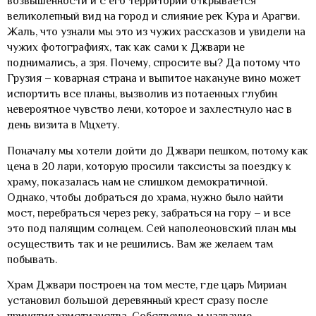
возвышенности и с его территории открывается
великолепный вид на город и слияние рек Кура и Арагви.
Жаль, что узнали мы это из чужих рассказов и увидели на
чужих фотографиях, так как сами к Джвари не
поднимались, а зря. Почему, спросите вы? Да потому что
Грузия – коварная страна и выпитое накануне вино может
испортить все планы, вызволив из потаенных глубин
невероятное чувство лени, которое и захлестнуло нас в
день визита в Мцхету.
Поначалу мы хотели дойти до Джвари пешком, потому как
цена в 20 лари, которую просили таксисты за поездку к
храму, показалась нам не слишком демократичной.
Однако, чтобы добраться до храма, нужно было найти
мост, перебраться через реку, забраться на гору – и все
это под палящим солнцем. Сей наполеоновский план мы
осуществить так и не решились. Вам же желаем там
побывать.
Храм Джвари построен на том месте, где царь Мириан
установил большой деревянный крест сразу после