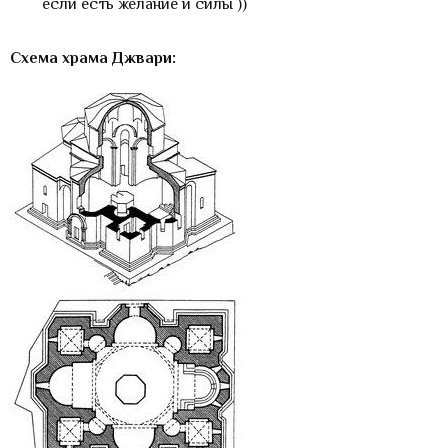
если есть желание и силы ))
Схема храма Джвари: