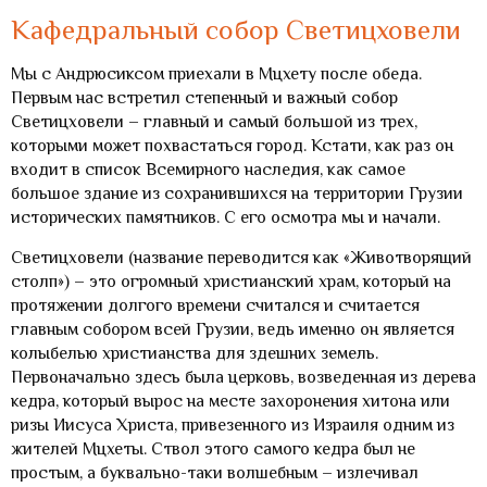
Кафедральный собор Светицховели
Мы с Андрюсиксом приехали в Мцхету после обеда.
Первым нас встретил степенный и важный собор
Светицховели – главный и самый большой из трех,
которыми может похвастаться город. Кстати, как раз он
входит в список Всемирного наследия, как самое
большое здание из сохранившихся на территории Грузии
исторических памятников. С его осмотра мы и начали.
Светицховели (название переводится как «Животворящий
столп») – это огромный христианский храм, который на
протяжении долгого времени считался и считается
главным собором всей Грузии, ведь именно он является
колыбелью христианства для здешних земель.
Первоначально здесь была церковь, возведенная из дерева
кедра, который вырос на месте захоронения хитона или
ризы Иисуса Христа, привезенного из Израиля одним из
жителей Мцхеты. Ствол этого самого кедра был не
простым, а буквально-таки волшебным – излечивал