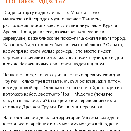
Что такое Мцхета?
Глядя на карту видно лишь, что Мцхета – это
малюсенький городок чуть севернее Тбилиси,
расположившийся в месте слияния двух рек – Куры и
Арагвы. Попадая в него, оказываешься скорее в
деревушке, даже близко не похожей на оживленный город.
Казалось бы, что может быть в нем особенного? Однако,
несмотря на свои малые размеры, это место имеет
огромное значение не только для самих грузин, но и для
всех не безразличных к истории людей в целом.
Начнем с того, что это один из самых древних городов
Грузии. Только представьте, он был основан аж в пятом
веке до новой эры. Основал его никто иной, как один из
потомков небезызвестного Ноя – Мцхетос (понятно
откуда название, да?), со временем перенесший сюда
столицу Древней Грузии. Вот вам и деревушка.
На сегодняшний день на территории Мцхеты находятся
несколько старейших и самых важных церквей, одна из
которых даже занесена в список Всемирного наследия