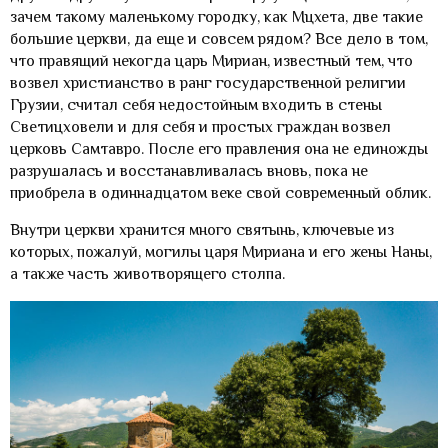
зачем такому маленькому городку, как Мцхета, две такие
большие церкви, да еще и совсем рядом? Все дело в том,
что правящий некогда царь Мириан, известный тем, что
возвел христианство в ранг государственной религии
Грузии, считал себя недостойным входить в стены
Светицховели и для себя и простых граждан возвел
церковь Самтавро. После его правления она не единожды
разрушалась и восстанавливалась вновь, пока не
приобрела в одиннадцатом веке свой современный облик.
Внутри церкви хранится много святынь, ключевые из
которых, пожалуй, могилы царя Мириана и его жены Наны,
а также часть животворящего столпа.