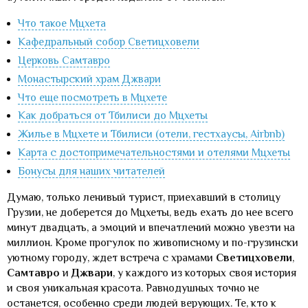
Что такое Мцхета
Кафедральный собор Светицховели
Церковь Самтавро
Монастырский храм Джвари
Что еще посмотреть в Мцхете
Как добраться от Тбилиси до Мцхеты
Жилье в Мцхете и Тбилиси (отели, гестхаусы, Airbnb)
Карта с достопримечательностями и отелями Мцхеты
Бонусы для наших читателей
Думаю, только ленивый турист, приехавший в столицу
Грузии, не доберется до Мцхеты, ведь ехать до нее всего
минут двадцать, а эмоций и впечатлений можно увезти на
миллион. Кроме прогулок по живописному и по-грузински
уютному городу, ждет встреча с храмами
Светицховели
,
Самтавро
и
Джвари
, у каждого из которых своя история
и своя уникальная красота. Равнодушных точно не
останется, особенно среди людей верующих. Те, кто к