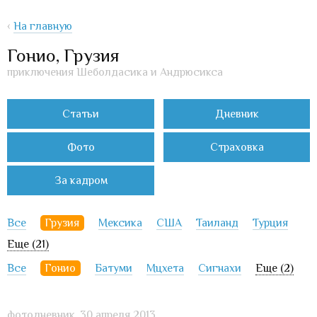
‹
На главную
Гонио, Грузия
приключения Шеболдасика и Андрюсикса
Статьи
Дневник
Фото
Страховка
За кадром
Все
Грузия
Мексика
США
Таиланд
Турция
Еще (21)
Все
Гонио
Батуми
Мцхета
Сигнахи
Еще (2)
фотодневник,
30 апреля 2013