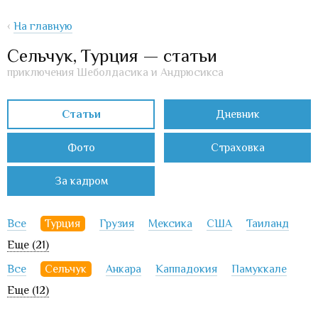
‹
На главную
Сельчук, Турция — статьи
приключения Шеболдасика и Андрюсикса
Статьи
Дневник
Фото
Страховка
За кадром
Все
Турция
Грузия
Мексика
США
Таиланд
Еще (21)
Все
Сельчук
Анкара
Каппадокия
Памуккале
Еще (12)