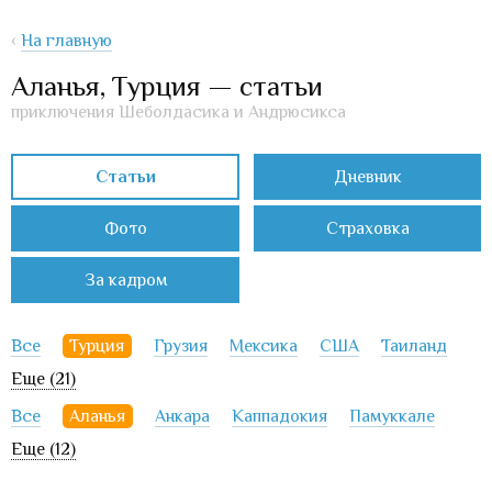
‹
На главную
Аланья, Турция — статьи
приключения Шеболдасика и Андрюсикса
Статьи
Дневник
Фото
Страховка
За кадром
Все
Турция
Грузия
Мексика
США
Таиланд
Еще (21)
Все
Аланья
Анкара
Каппадокия
Памуккале
Еще (12)