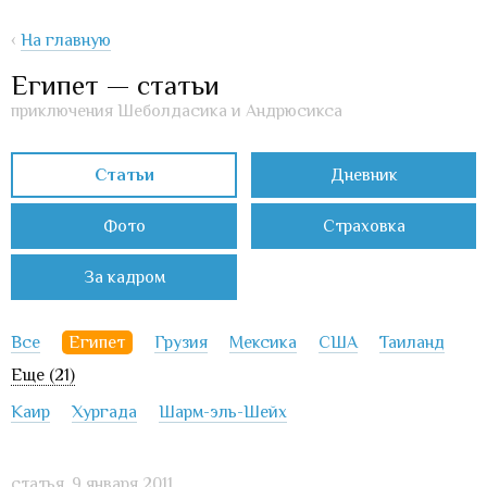
‹
На главную
Египет — статьи
приключения Шеболдасика и Андрюсикса
Статьи
Дневник
Фото
Страховка
За кадром
Все
Египет
Грузия
Мексика
США
Таиланд
Еще (21)
Каир
Хургада
Шарм-эль-Шейх
статья,
9 января 2011