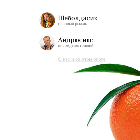
Шеболдасик
главный рыжик
Андрюсикс
впередсмотрящий
О нас и об этом блоге