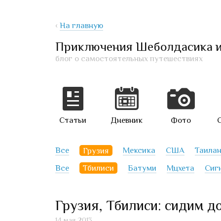
‹
На главную
Приключения Шеболдасика 
блог о самостоятельных путешествиях
Статьи
Дневник
Фото
Все
Грузия
Мексика
США
Таила
Все
Тбилиси
Батуми
Мцхета
Сиг
Грузия, Тбилиси: сидим д
14 мая 2013