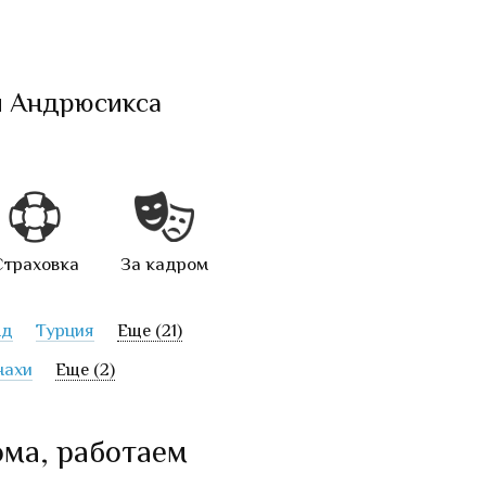
и Андрюсикса
Страховка
За кадром
нд
Турция
Еще (21)
нахи
Еще (2)
ома, работаем