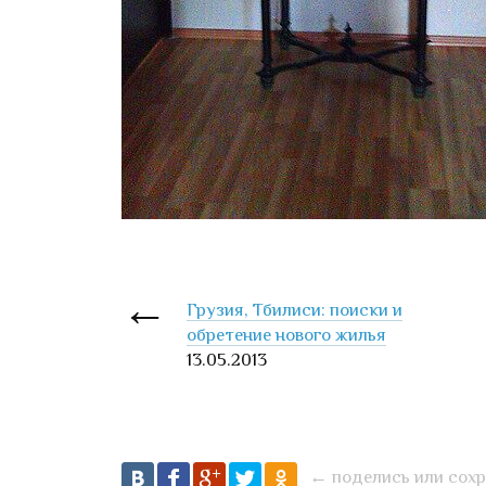
Грузия, Тбилиси: поиски и
обретение нового жилья
13.05.2013
← поделись или сохр