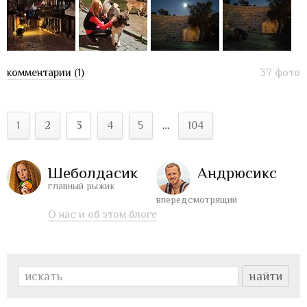
комментарии (1)
37 фото
1
2
3
4
5
…
104
Шеболдасик
Андрюсикс
главный рыжик
впередсмотрящий
О нас и об этом блоге