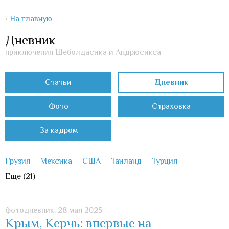
‹
На главную
Дневник
приключения Шеболдасика и Андрюсикса
Статьи
Дневник
Фото
Страховка
За кадром
Грузия
Мексика
США
Таиланд
Турция
Еще (21)
фотодневник,
28 мая 2025
Крым, Керчь: впервые на