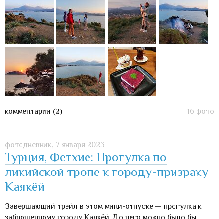
комментарии (2)
16 фото
фотодневник,
7 января 2023
Турция, Фетхие: Прогулка по
ликийской тропе к городу-призраку
Каякёй
Завершающий трейл в этом мини-отпуске — прогулка к
заброшенному городу Каякёй. До него можно было бы