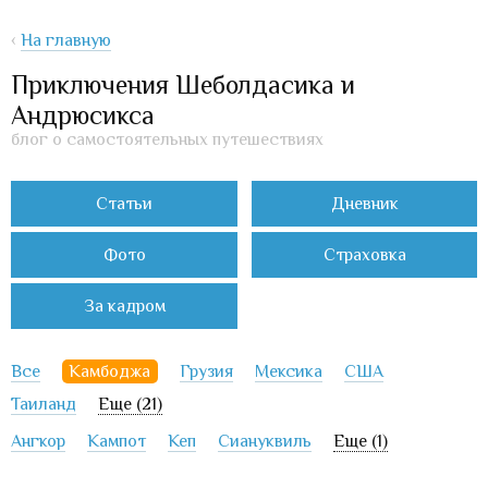
‹
На главную
Приключения Шеболдасика и
Андрюсикса
блог о самостоятельных путешествиях
Статьи
Дневник
Фото
Страховка
За кадром
Все
Камбоджа
Грузия
Мексика
США
Таиланд
Еще (21)
Ангкор
Кампот
Кеп
Сиануквиль
Еще (1)