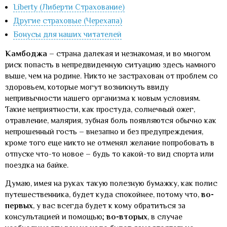
Liberty (Либерти Страхование)
Другие страховые (Черехапа)
Бонусы для наших читателей
Камбоджа
– страна далекая и незнакомая, и во многом
риск попасть в непредвиденную ситуацию здесь намного
выше, чем на родине. Никто не застрахован от проблем со
здоровьем, которые могут возникнуть ввиду
непривычности нашего организма к новым условиям.
Такие неприятности, как простуда, солнечный ожег,
отравление, малярия, зубная боль появляются обычно как
непрошенный гость – внезапно и без предупреждения,
кроме того еще никто не отменял желание попробовать в
отпуске что-то новое – будь то какой-то вид спорта или
поездка на байке.
Думаю, имея на руках такую полезную бумажку, как полис
путешественника, будет куда спокойнее, потому что,
во-
первых
, у вас всегда будет к кому обратиться за
консультацией и помощью;
во-вторых
, в случае