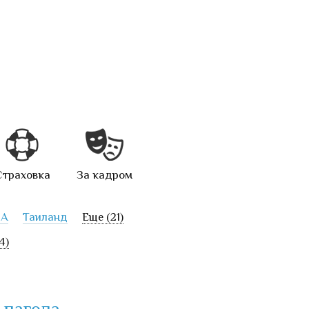
Страховка
За кадром
А
Таиланд
Еще (21)
4)
 пагода