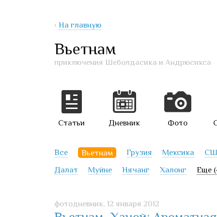
‹
На главную
Вьетнам
приключения Шеболдасика и Андрюсикса
Статьи
Дневник
Фото
Все
Вьетнам
Грузия
Мексика
СШ
Далат
Муйне
Нячанг
Халонг
Еще (
фотодневник,
12 января 2012
Вьетнам, Ханой: Ароматная