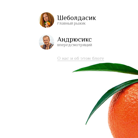
Шеболдасик
главный рыжик
Андрюсикс
впередсмотрящий
О нас и об этом блоге