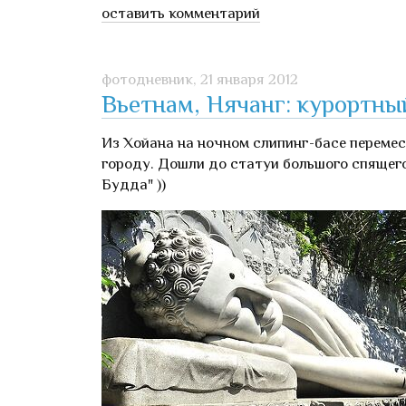
оставить комментарий
фотодневник,
21 января 2012
Вьетнам, Нячанг: курортны
Из Хойана на ночном слипинг-басе перемес
городу. Дошли до статуи большого спящего
Будда" ))