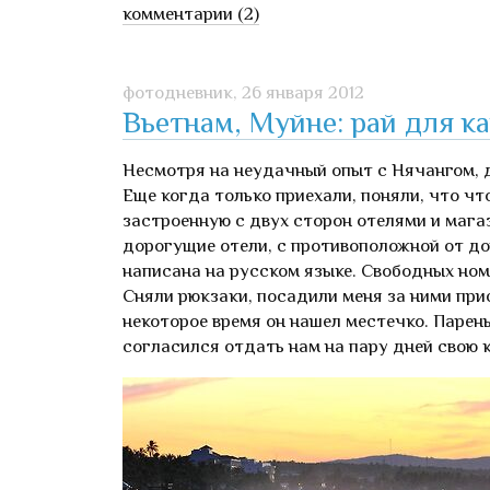
комментарии (2)
фотодневник,
26 января 2012
Вьетнам, Муйне: рай для к
Несмотря на неудачный опыт с Нячангом, д
Еще когда только приехали, поняли, что что
застроенную с двух сторон отелями и мага
дорогущие отели, с противоположной от до
написана на русском языке. Свободных ном
Сняли рюкзаки, посадили меня за ними при
некоторое время он нашел местечко. Парень
согласился отдать нам на пару дней свою к