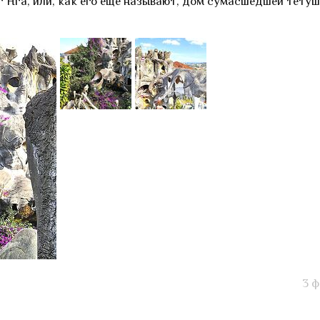
 Нга, или, как его еще называют, дом сумасшедшей тету
3 