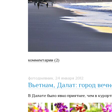
комментарии (2)
фотодневник,
24 января 2012
Вьетнам, Далат: город веч
В Далате было явно приятнее, чем в курорт