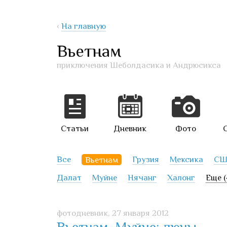
‹
На главную
Вьетнам
приключения Шеболдасика и Андрюсикса
Статьи
Дневник
Фото
Все
Вьетнам
Грузия
Мексика
СШ
Далат
Муйне
Нячанг
Халонг
Еще (
фотодневник,
27 января 2012
Вьетнам, Муйне: дюны