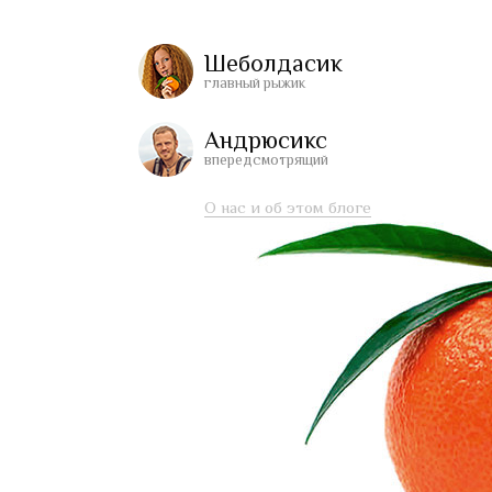
Шеболдасик
главный рыжик
Андрюсикс
впередсмотрящий
О нас и об этом блоге