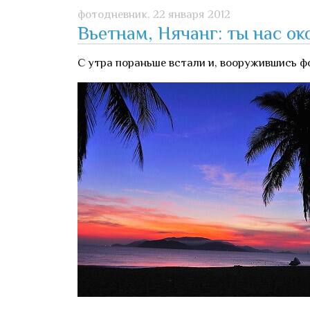
фотодневник,
22 января 2012
Вьетнам, Нячанг: ты нас о
С утра пораньше встали и, вооружившись ф