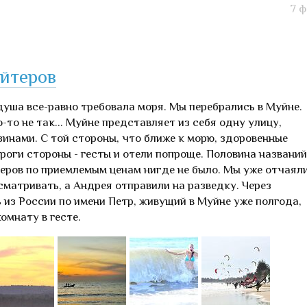
7 
айтеров
уша все-равно требовала моря. Мы перебрались в Муйне.
-то не так... Муйне представляет из себя одну улицу,
зинами. С той стороны, что ближе к морю, здоровенные
роги стороны - гесты и отели попроще. Половина названий
еров по приемлемым ценам нигде не было. Мы уже отчаяли
сматривать, а Андрея отправили на разведку. Через
 из России по имени Петр, живущий в Муйне уже полгода,
омнату в гесте.