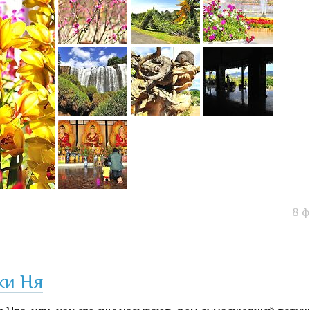
8 ф
ки Ня