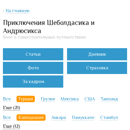
‹
На главную
Приключения Шеболдасика и
Андрюсикса
блог о самостоятельных путешествиях
Статьи
Дневник
Фото
Страховка
За кадром
Все
Турция
Грузия
Мексика
США
Таиланд
Еще (21)
Все
Каппадокия
Анкара
Памуккале
Стамбул
Еще (12)