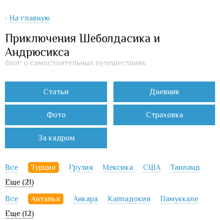
‹
На главную
Приключения Шеболдасика и
Андрюсикса
блог о самостоятельных путешествиях
Статьи
Дневник
Фото
Страховка
За кадром
Все
Турция
Грузия
Мексика
США
Таиланд
Еще (21)
Все
Анталья
Анкара
Каппадокия
Памуккале
Еще (12)