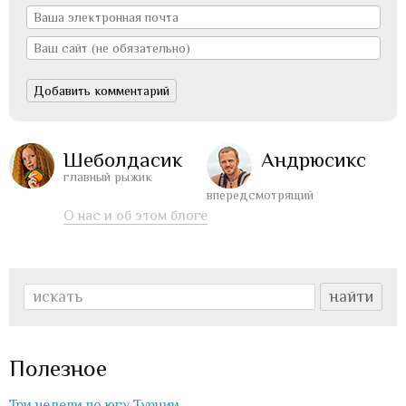
Шеболдасик
Андрюсикс
главный рыжик
впередсмотрящий
О нас и об этом блоге
Полезное
Три недели по югу Турции