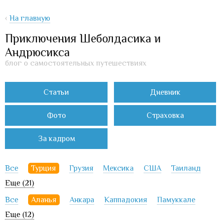
‹
На главную
Приключения Шеболдасика и
Андрюсикса
блог о самостоятельных путешествиях
Статьи
Дневник
Фото
Страховка
За кадром
Все
Турция
Грузия
Мексика
США
Таиланд
Еще (21)
Все
Аланья
Анкара
Каппадокия
Памуккале
Еще (12)