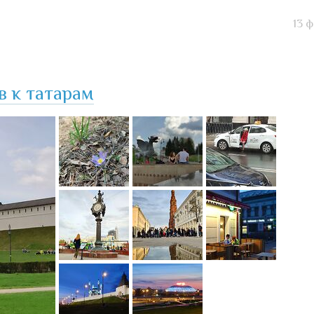
13 
в к татарам