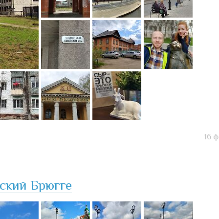
16 
ский Брюгге