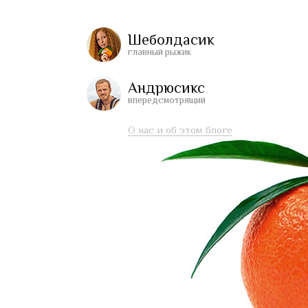
Шеболдасик
главный рыжик
Андрюсикс
впередсмотрящий
О нас и об этом блоге