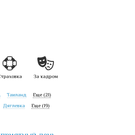
Страховка
За кадром
А
Таиланд
Еще (21)
Дяглевка
Еще (19)
о приятный день