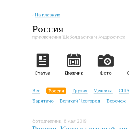
‹
На главную
Россия
приключения Шеболдасика и Андрюсикса
Статьи
Дневник
Фото
Все
Россия
Грузия
Мексика
СШ
Барятино
Великий Новгород
Воронеж
фотодневник,
6 мая 2019
Россия, Казань: хмурый, н