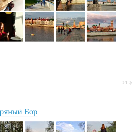
34 ф
бряный Бор