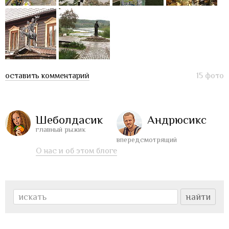
оставить комментарий
15 фото
Шеболдасик
Андрюсикс
главный рыжик
впередсмотрящий
О нас и об этом блоге