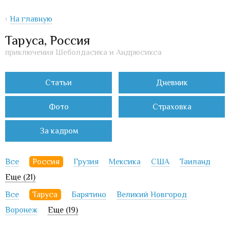
‹
На главную
Таруса, Россия
приключения Шеболдасика и Андрюсикса
Статьи
Дневник
Фото
Страховка
За кадром
Все
Россия
Грузия
Мексика
США
Таиланд
Еще (21)
Все
Таруса
Барятино
Великий Новгород
Воронеж
Еще (19)