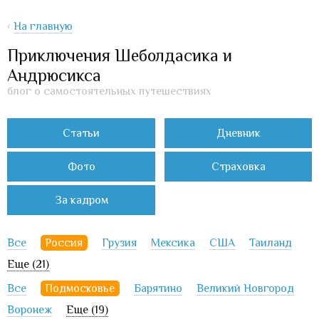
‹
На главную
Приключения Шеболдасика и
Андрюсикса
блог о самостоятельных путешествиях
Статьи
Дневник
Фото
Страховка
За кадром
Все
Россия
Грузия
Мексика
США
Таиланд
Еще (21)
Все
Подмосковье
Барятино
Великий Новгород
Воронеж
Еще (19)