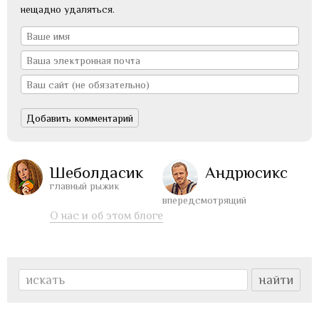
нещадно удаляться.
Шеболдасик
Андрюсикс
главный рыжик
впередсмотрящий
О нас и об этом блоге