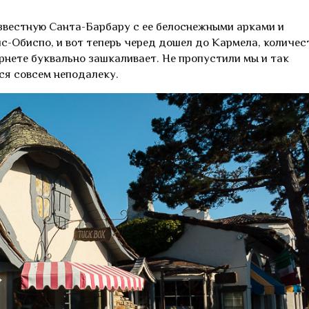
звестную Санта-Барбару с ее белоснежными арками и
-Обиспо, и вот теперь черед дошел до Кармела, количес
рнете буквально зашкаливает. Не пропустили мы и так
ся совсем неподалеку.