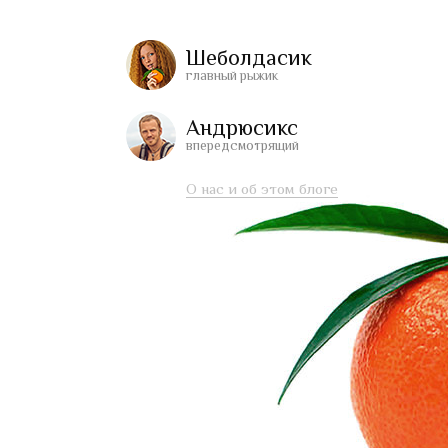
Шеболдасик
главный рыжик
Андрюсикс
впередсмотрящий
О нас и об этом блоге