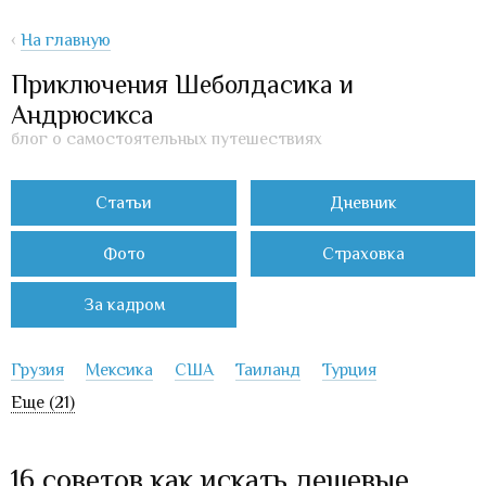
‹
На главную
Приключения Шеболдасика и
Андрюсикса
блог о самостоятельных путешествиях
Статьи
Дневник
Фото
Страховка
За кадром
Грузия
Мексика
США
Таиланд
Турция
Еще (21)
16 советов как искать дешевые