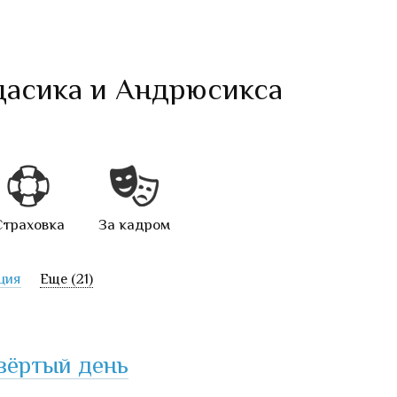
асика и Андрюсикса
Страховка
За кадром
ция
Еще (21)
вёртый день