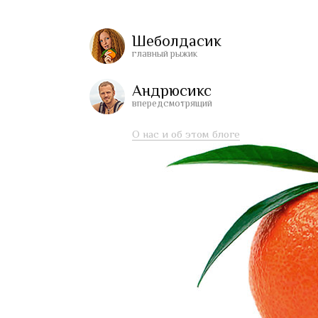
Шеболдасик
главный рыжик
Андрюсикс
впередсмотрящий
О нас и об этом блоге