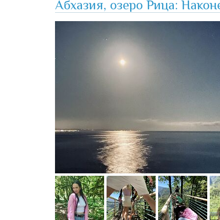
Абхазия, озеро Рица: Нако