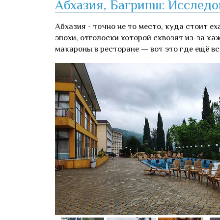
Абхазия, Багрипш: Исследо
Абхазия - точно не то место, куда стоит е
эпохи, отголоски которой сквозят из-за к
макароны в ресторане — вот это где ещё вс