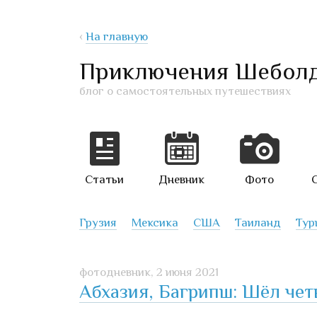
‹
На главную
Приключения Шеболд
блог о самостоятельных путешествиях
Статьи
Дневник
Фото
Грузия
Мексика
США
Таиланд
Тур
фотодневник,
2 июня 2021
Абхазия, Багрипш: Шёл чет