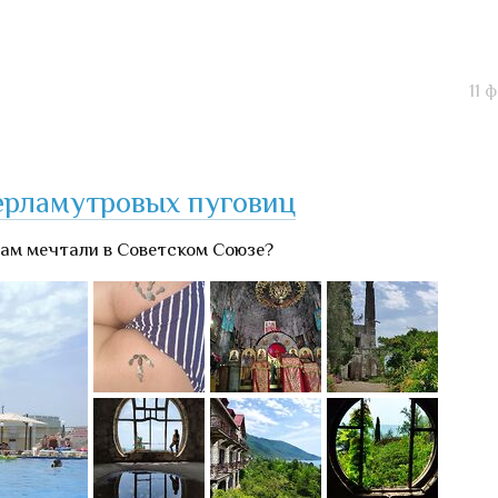
11 
перламутровых пуговиц
 там мечтали в Советском Союзе?