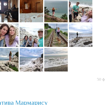
30 ф
натива Мармарису