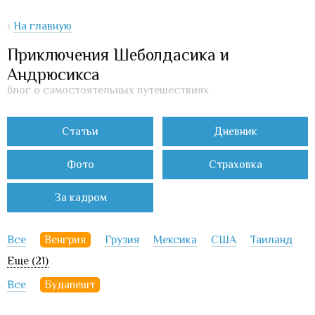
‹
На главную
Приключения Шеболдасика и
Андрюсикса
блог о самостоятельных путешествиях
Статьи
Дневник
Фото
Страховка
За кадром
Все
Венгрия
Грузия
Мексика
США
Таиланд
Еще (21)
Все
Будапешт