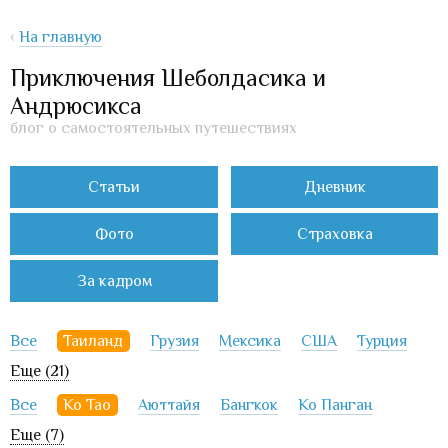
‹
На главную
Приключения Шеболдасика и
Андрюсикса
блог о самостоятельных путешествиях
Статьи
Дневник
Фото
Страховка
За кадром
Все
Таиланд
Грузия
Мексика
США
Турция
Еще (21)
Все
Ко Тао
Аюттайя
Бангкок
Ко Панган
Еще (7)