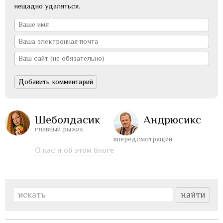
нещадно удаляться.
Шеболдасик
Андрюсикс
главный рыжик
впередсмотрящий
О нас и об этом блоге