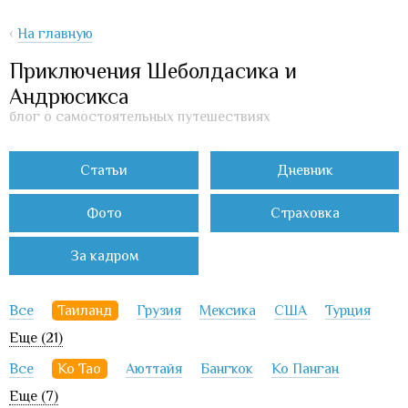
‹
На главную
Приключения Шеболдасика и
Андрюсикса
блог о самостоятельных путешествиях
Статьи
Дневник
Фото
Страховка
За кадром
Все
Таиланд
Грузия
Мексика
США
Турция
Еще (21)
Все
Ко Тао
Аюттайя
Бангкок
Ко Панган
Еще (7)