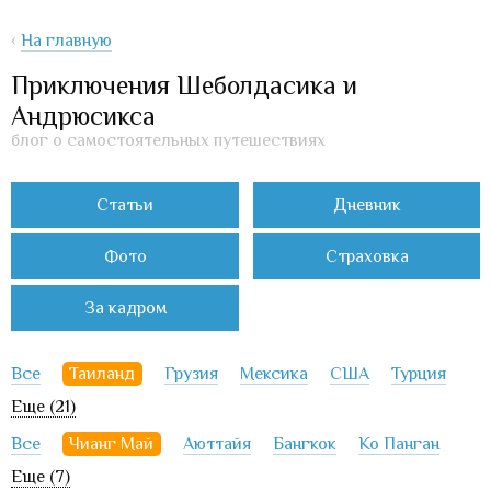
‹
На главную
Приключения Шеболдасика и
Андрюсикса
блог о самостоятельных путешествиях
Статьи
Дневник
Фото
Страховка
За кадром
Все
Таиланд
Грузия
Мексика
США
Турция
Еще (21)
Все
Чианг Май
Аюттайя
Бангкок
Ко Панган
Еще (7)